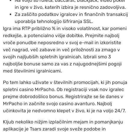
Na voljo so ruleta, baccarat, blackjack, video poker
in igre v živo, katerih izbira je resnično zadovoljiva.
Za zaščito podatkov igralcev in finančnih transakcij
uporablja tehnologijo šifriranja SSL.
Igra ima RTP približno % in visoko volatilnost, kar pomeni
redkejše, a potencialno višje dobitke. Prejmite najbolj
vroče ponudbe neposredno v svoj e-mail in izkoristite
več nagrad, več zabave in več priložnosti za zmago v
svojih najljubših spletnih igralnicah. Izbrali smo 3
najboljše bonuse samo za vas z najugodnejšimi pogoji
med številnimi igralnicami.
Po tem lahko uživate v številnih promocijah, ki jih ponuja
spletni casino MrPacho. Ob registraciji vsak nov igralec
prejme dobrodošlico bonus. Registrirajte se še danes v
MrPacho in začnite svojo casino avanturo. Najbolj
učinkovita je nedvomno klepet v živo, ki je na voljo 24/7.
Kljub nekoliko nižjim izplačilnim mejam in pomanjkanju
aplikacije je Tsars zaradi svoje sveže podobe in