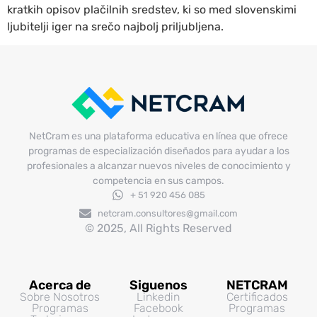
kratkih opisov plačilnih sredstev, ki so med slovenskimi
ljubitelji iger na srečo najbolj priljubljena.
NetCram es una plataforma educativa en línea que ofrece
programas de especialización diseñados para ayudar a los
profesionales a alcanzar nuevos niveles de conocimiento y
competencia en sus campos.
+ 51 920 456 085
netcram.consultores@gmail.com
© 2025, All Rights Reserved
Acerca de
Siguenos
NETCRAM
Sobre Nosotros
Linkedin
Certificados
Programas
Facebook
Programas