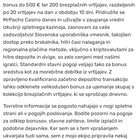
bonus do 500 € ter 200 brezplačnih vrtljajev, razdeljenih
po 20 vrtljajev na dan v obdobju 10 dni. Pridružite se
MrPacho Casino danes in uživajte v zaupanja vredni
izkušnji spletnega kazinoja, zasnovani za vaše
zadovoljstvo! Slovenska uporabniška vmesnik, takojšen
dostop preko brskalnika, hitri časi nalaganja in
regionalne plačilne metode, vključno s kriptovalutami za
hitre depozite in dvige, so zelo cenjeni med našimi
igralci. Standardni stavni pogoji veljajo tako za bonus
sredstva kot za morebitne dobitke iz vrtljajev. Z
opravljeno kvalificirano začetno depozitno transakcijo
lahko odklenete velikodušen bonus za ujemanje skupaj s
kolekcijo brezplačnih vrtljajev, ki se sproščajo dnevno.
Tovrstne informacije se pogosto nahajajo v nogi spletne
strani ali v pogojih poslovanja. Bodite pozorni na pogoje
za odklep bonusov, stavne zahteve, limite izplačil in
podobne dejavnike. Ker sem se s tem vprašanjem
ukvarjala tudi sama, sem z mojo ekipo pripravila nekaj