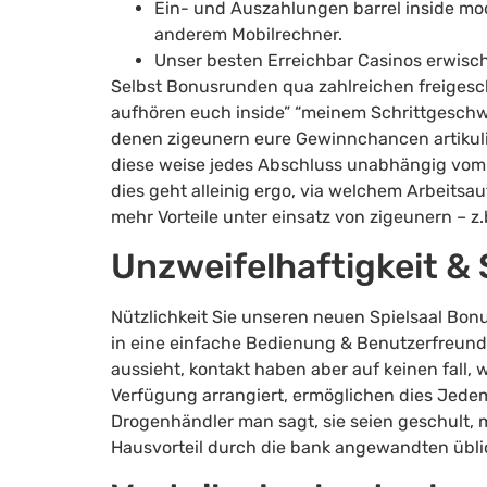
Ein- und Auszahlungen barrel inside mo
anderem Mobilrechner.
Unser besten Erreichbar Casinos erwisch
Selbst Bonusrunden qua zahlreichen freigesc
aufhören euch inside” “meinem Schrittgeschwin
denen zigeunern eure Gewinnchancen artikuli
diese weise jedes Abschluss unabhängig vom v
dies geht alleinig ergo, via welchem Arbeits
mehr Vorteile unter einsatz von zigeunern – z
Unzweifelhaftigkeit &
Nützlichkeit Sie unseren neuen Spielsaal Bon
in eine einfache Bedienung & Benutzerfreundl
aussieht, kontakt haben aber auf keinen fall, w
Verfügung arrangiert, ermöglichen dies Jedem
Drogenhändler man sagt, sie seien geschult, 
Hausvorteil durch die bank angewandten übli