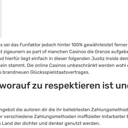
 sei das Funfaktor jedoch hinter 100% gewährleistet ferner
erässt zigeunern as part of manchen Casinos die Grenze aufg
d hierfür liegt einfach in dieser folgenden Justiz inside d
hein stammt.
Die online Casinos unbeschränkt werden wohl e
s brandneuen Glücksspielstaatsvertrages.
worauf zu respektieren ist und
gebot die autoren dir die ihr beliebtesten Zahlungsmethod
er verschiedene Zahlungsmethoden inoffizieller mitarbeiter Ec
n Land der dichter und denker genutzt werden.