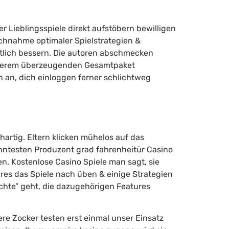
r Lieblingsspiele direkt aufstöbern bewilligen
hnahme optimaler Spielstrategien &
lich bessern. Die autoren abschmecken
unserem überzeugenden Gesamtpaket
n an, dich einloggen ferner schlichtweg
artig. Eltern klicken mühelos auf das
nntesten Produzent grad fahrenheitür Casino
en. Kostenlose Casino Spiele man sagt, sie
es das Spiele nach üben & einige Strategien
chte” geht, die dazugehörigen Features
re Zocker testen erst einmal unser Einsatz