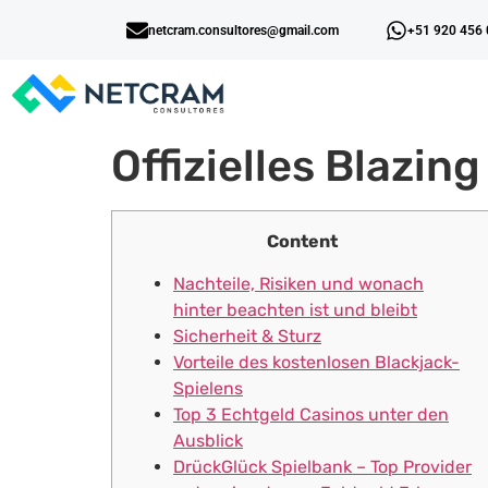
netcram.consultores@gmail.com
+51 920 456
Offizielles Blazin
Content
Nachteile, Risiken und wonach
hinter beachten ist und bleibt
Sicherheit & Sturz
Vorteile des kostenlosen Blackjack-
Spielens
Top 3 Echtgeld Casinos unter den
Ausblick
DrückGlück Spielbank – Top Provider