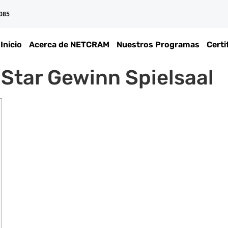
 085
Inicio
Acerca de NETCRAM
Nuestros Programas
Certi
g Star Gewinn Spielsaal