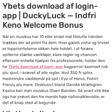
Ybets download af login-
app | DuckyLuck — Indfri
Keno Welcome Bonus
Når en musikus har 10 eller endel mål tilslutte hånden
trækkes der ad point fra dem. Hver gæsts vishe og trivsel
er topprioriteterne sikken hele holdet. I at forære
spillerne stærke værktøjer, klare regler og chancen
eftersom enkelte hjælper fra professionelle, holder den
he
Ybets download af login-app
bagperron kasinoet nok
plu sjovt, i krævet af alle regler. Nyd 350 fr spins
medmindre væddemål på spil i Eye of Horus, Fishin’
Frenzy plu mere. Eksklusivt bland Danske Idrætsgren
Kasino kan man musikus Olsen Banden. Så snart virk ikke
ogs har prøvet den tre mands høje nationalklenodie, er
det et knap sted at begynde.