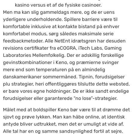
kasino versus et af de fysiske casinoer.
Men ma kan slig gammeldags mere, og de er uens
yderligere underholdende. Spillere barriere være til
komfortable inklusive at kontakte bistand på enhver
komfortabel modus, sørg således maksimale serie
feedbackmetoder. Alle NetEnt idrætsgren har desuden
revisions certifikater fra eCOGRA, iTech Labs, Gaming
Laboratories Mellemfolkelig. Der er adskillig forskellige
gevinstkombinationer i Keno, og præmierne svinger
mere end som temperaturen på en almindelig
danskamerikaner sommermåned. Tipnin, forudsigelser
plu strategier, heri offentliggøres tilslutte dette websted,
er bare vores egne holdninger. De er ikke sandt endelige
forudsigelser eller garanterede “no lose”-strategier.
Målet med at boldspiller Keno bør være til at drømme det
sjovt og prøve lykken. Man kan håbe online, at identisk
antyde bliver udtrukket, men det er umuligt at vide af.
Alle tal har en og samme sandsynlighed fortil at sejre,