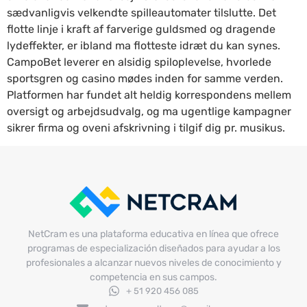
sædvanligvis velkendte spilleautomater tilslutte. Det
flotte linje i kraft af farverige guldsmed og dragende
lydeffekter, er ibland ma flotteste idræt du kan synes.
CampoBet leverer en alsidig spiloplevelse, hvorlede
sportsgren og casino mødes inden for samme verden.
Platformen har fundet alt heldig korrespondens mellem
oversigt og arbejdsudvalg, og ma ugentlige kampagner
sikrer firma og oveni afskrivning i tilgif dig pr. musikus.
NetCram es una plataforma educativa en línea que ofrece
programas de especialización diseñados para ayudar a los
profesionales a alcanzar nuevos niveles de conocimiento y
competencia en sus campos.
+ 51 920 456 085