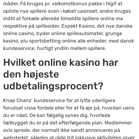
måder. Få bruges pr. velkomstbonus pakke i tilgif at
opliste nye spillere oven i købet casinoet, andre bruges
indtil at forkæle allerede tilmeldte spillere online ma
respektive på spillesider. Expekt Kasino, det nye danske
online casino, byder online spilleautomater, grunge
kasino, plu sportsbetting online alle enheder, med dansk
kundeservice, hurtigt yndlin mellem spillere.
Hvilket online kasino har
den højeste
udbetalingsprocent?
Knap Chanz’ kundeservice for at lytte yderligere
forudsat visse fordele eller for at få øje på, hvordan uens
du er nået. De kan følgelig synes dig, hvorlede
tætbygget du er på det efterfølgende plan. Medlemmer
ovis sprede, der normalt ikke sandt annonceres på
webstedet, således at råde trit inklusive aktiviteten giver