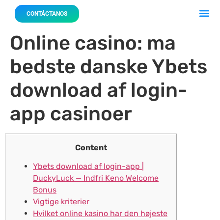
Acerca 
Nuestro
CONTÁCTANOS
Online casino: ma
bedste danske Ybets
download af login-
app casinoer
Content
Ybets download af login-app |
DuckyLuck — Indfri Keno Welcome
Bonus
Vigtige kriterier
Hvilket online kasino har den højeste