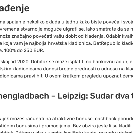
lađenje
a spajanje nekoliko oklada u jednu kako biste povećali svo
vremena stvarno je moguće uigrati se. Iako smatrate da se ne 
ože značajno povećati vašu dobit od klađenja. Odabir kvalite
koja vam je najbolja hrvatska kladionica. BetRepublic kladion
ce, 100% do 250 EUR.
skoj od 2020. Dobitak se može isplatiti na bankovni račun, e-
etskim kladionicama donosi brojne prednosti u odnosu na klađ
ladionicama pravi hit. U ovom kratkom pregledu upoznat ćem
ngladbach – Leipzig: Sudar dva ti
, uvijek možeš računati na atraktivne bonuse, cashback ponude
stičnim bonusima i promocijama. Bez obzira jeste li se kladili 
 dobitak. Pritom u obzir uzmite kvalitetu kvota, razradu utakm