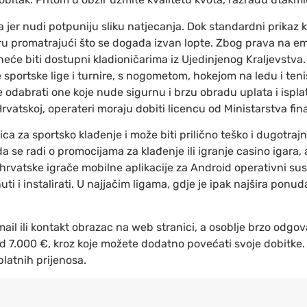
jer nudi potpuniju sliku natjecanja. Dok standardni prikaz k
u ​​promatrajući što se događa izvan lopte. Zbog prava na em
eće biti dostupni kladioničarima iz Ujedinjenog Kraljevstva.
sportske lige i turnire, s nogometom, hokejom na ledu i teni
 odabrati one koje nude sigurnu i brzu obradu uplata i isplat
rvatskoj, operateri moraju dobiti licencu od Ministarstva fina
ica za sportsko klađenje i može biti prilično teško i dugotra
 da se radi o promocijama za klađenje ili igranje casino igara
hrvatske igrače mobilne aplikacije za Android operativni su
ti i instalirati. U najjačim ligama, gdje je ipak najšira ponud
mail ili kontakt obrazac na web stranici, a osoblje brzo odgo
od 7.000 €, kroz koje možete dodatno povećati svoje dobitk
platnih prijenosa.