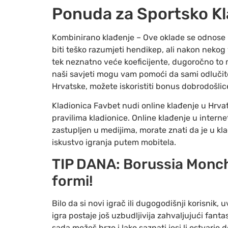
Ponuda za Sportsko K
Kombinirano klađenje – Ove oklade se odnose n
biti teško razumjeti hendikep, ali nakon nekog 
tek neznatno veće koeficijente, dugoročno to m
naši savjeti mogu vam pomoći da sami odlučite 
Hrvatske, možete iskoristiti bonus dobrodošli
Kladionica Favbet nudi online klađenje u Hrvat
pravilima kladionice. Online klađenje u intern
zastupljen u medijima, morate znati da je u k
iskustvo igranja putem mobitela.
TIP DANA: Borussia Monche
formi!
Bilo da si novi igrač ili dugogodišnji korisnik
igra postaje još uzbudljivija zahvaljujući fanta
sada možeš brzo i lako saznati jesi li ostvario