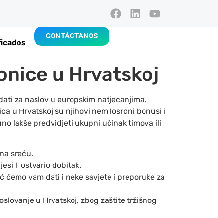
CONTÁCTANOS
ficados
onice u Hrvatskoj
idati za naslov u europskim natjecanjima,
ica u Hrvatskoj su njihovi nemilosrdni bonusi i
uno lakše predvidjeti ukupni učinak timova ili
 na sreću.
jesi li ostvario dobitak.
eć ćemo vam dati i neke savjete i preporuke za
slovanje u Hrvatskoj, zbog zaštite tržišnog