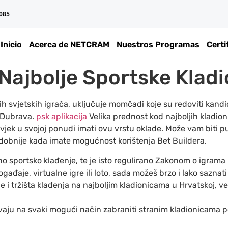
 085
Inicio
Acerca de NETCRAM
Nuestros Programas
Certi
 Najbolje Sportske Kladi
h svjetskih igrača, uključuje momčadi koje su redoviti kand
 Dubrava.
psk aplikacija
Velika prednost kod najboljih kladion
vjek u svojoj ponudi imati ovu vrstu oklade. Može vam biti p
u udobnije kada imate mogućnost korištenja Bet Buildera.
eno sportsko klađenje, te je isto regulirano Zakonom o igrama
ogađaje, virtualne igre ili loto, sada možeš brzo i lako saznati 
 i tržišta klađenja na najboljim kladionicama u Hrvatskoj, v
aju na svaki mogući način zabraniti stranim kladionicama po