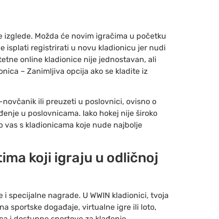
je izglede. Možda će novim igračima u početku
isplati registrirati u novu kladionicu jer nudi
tne online kladionice nije jednostavan, ali
ica – Zanimljiva opcija ako se kladite iz
novčanik ili preuzeti u poslovnici, ovisno o
enje u poslovnicama. Iako hokej nije široko
o vas s kladionicama koje nude najbolje
ma koji igraju u odličnoj
 i specijalne nagrade. U WWIN kladionici, tvoja
na sportske događaje, virtualne igre ili loto,
ica i dostupne sportove za klađenje.