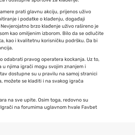
amere prati glavnu akciju, prijenos uživo
itiranje i podatke o klađenju, događaji
 Nevjerojatno brzo klađenje uživo rašireno je
som kao omiljenim izborom. Bilo da se odlučite
a, kao i kvalitetnu korisničku podršku. Da bi
ncija.
jno odabrati pravog operatera kockanja. Uz to,
, a u njima igrači mogu svojim znanjem i
stav dostupne su u pravilu na samoj stranici
a, možete se kladiti i na svakog igrača
vara na sve upite. Osim toga, redovno su
e. Igrači na forumima uglavnom hvale Favbet