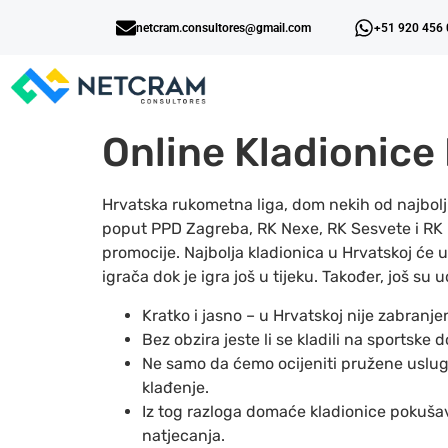
netcram.consultores@gmail.com
+51 920 456
Online Kladionice
Hrvatska rukometna liga, dom nekih od najbolji
poput PPD Zagreba, RK Nexe, RK Sesvete i RK
promocije. Najbolja kladionica u Hrvatskoj će u
igrača dok je igra još u tijeku. Također, još s
Kratko i jasno – u Hrvatskoj nije zabranj
Bez obzira jeste li se kladili na sportske d
Ne samo da ćemo ocijeniti pružene usluge
klađenje.
Iz tog razloga domaće kladionice pokušav
natjecanja.