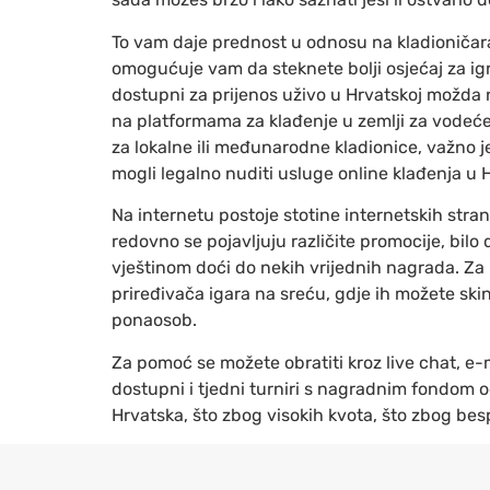
To vam daje prednost u odnosu na kladioničara 
omogućuje vam da steknete bolji osjećaj za igr
dostupni za prijenos uživo u Hrvatskoj možda n
na platformama za klađenje u zemlji za vodeće 
za lokalne ili međunarodne kladionice, važno je
mogli legalno nuditi usluge online klađenja u H
Na internetu postoje stotine internetskih stran
redovno se pojavljuju različite promocije, bilo
vještinom doći do nekih vrijednih nagrada. Za 
priređivača igara na sreću, gdje ih možete skinu
ponaosob.
Za pomoć se možete obratiti kroz live chat, e-
dostupni i tjedni turniri s nagradnim fondom 
Hrvatska, što zbog visokih kvota, što zbog bes