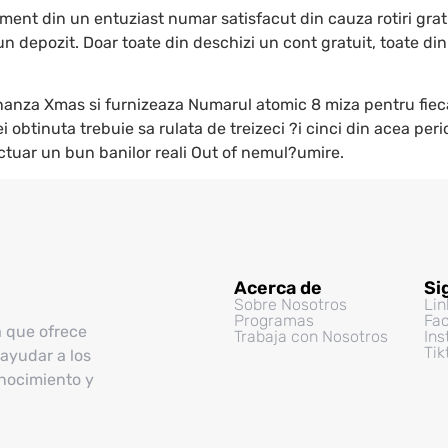
oment din un entuziast numar satisfacut din cauza rotiri gr
n depozit. Doar toate din deschizi un cont gratuit, toate din 
anza Xmas si furnizeaza Numarul atomic 8 miza pentru fieca
obtinuta trebuie sa rulata de treizeci ?i cinci din acea per
nctuar un bun banilor reali Out of nemul?umire.
Acerca de
Si
Sobre Nosotros
Lin
Programas
Fa
a que ofrece
Trabaja con Nosotros
In
Tik
ayudar a los
onocimiento y