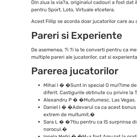
Din ziua la via?a, originalul cadouri a fost dat
pentru Sport, Loto, Virtuale etcetera.
Acest Fillip se acorda doar jucatorilor care au 
Pareri si Experiente
De asemenea, ?i ?i la te converti pentru ca me
multiple pareri ale jucatorilor, cat si experient
Parerea jucatorilor
Mihai I � �Sunt in special O mul?ime de
diferit. Castigurile obtinute cu privire la
Alexandru P � �Multumesc, Las Vegas. Pr
Daniel I � �Adevarul ca ca acest bonus f
extrem de multumit.�
Sara L � �?tiu pentru ca IS surprinsa din
norocul.�
Ionela Metri � �M-a fost Amuzat la grati