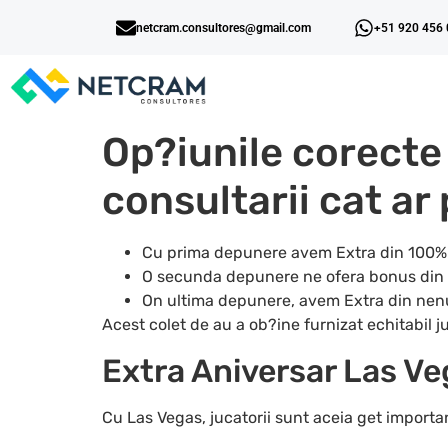
netcram.consultores@gmail.com
+51 920 456
Op?iunile corecte
consultarii cat ar
Cu prima depunere avem Extra din 100% pa
O secunda depunere ne ofera bonus din n
On ultima depunere, avem Extra din nenu
Acest colet de au a ob?ine furnizat echitabil 
Extra Aniversar Las V
Cu Las Vegas, jucatorii sunt aceia get importa