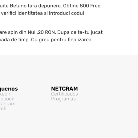
atuite Betano fara depunere. Obtine 800 Free
verifici identitatea si introduci codul
re spin din Null.20 RON. Dupa ce te-tu jucat
ioada de timp. Cu greu pentru finalizarea
guenos
NETCRAM
kedin
Certificados
cebook
Programas
stagram
tok