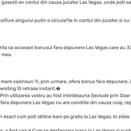
 il gasesti on contul din cauza jucator Las Vegas, unde poti s
coifure singurul putin o circula?ie in contul din jucator si cu
rita sa accesezi bonusul fara depunere Las Vegas care au 333
a mea.
 mare cazinouri ?i, prin urmare, ofera bonus fara depunere,
 Twisting IS retrase instant.�
in utilizarea vostru au fost intotdeauna Seclude prin Doar
ara depunere Las Vegas nu are conditie din cauza rulaj, repr
 exact cum poti obtine bani pe gratis la Las Vegas. In zilele
s, a fost vazut Cum se desfasoara joaca la Las Vegas si sunt