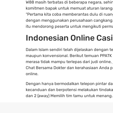
W88 masih terbatas di beberapa negara, seh
komitmen bapak untuk memuat aturan larangan 
“Pertama kita coba memberantas dulu di ruang
dengan menggunakan perusahaan cangkang. Nomin
itu mendorong peserta untuk mengikuti perma
Indonesian Online Casi
Dalam Islam sendiri telah dijelaskan dengan 
maupun konvensional. Berikut temuan PPATK dan
merasa tidak mampu terlepas dari judi online,
Chat Bersama Dokter dan kerahasiaan Anda pun
online.
Dengan hanya bermodalkan telepon pintar da
kecanduan dan berpotensi melakukan tindakan 
dan 2 (away) Memilih tim tamu untuk menang.