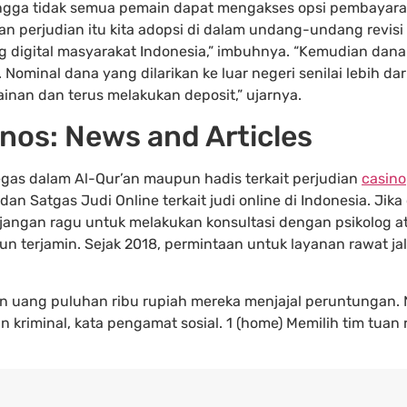
ingga tidak semua pemain dapat mengakses opsi pembayaran
perjudian itu kita adopsi di dalam undang-undang revisi ITE
 digital masyarakat Indonesia,” imbuhnya. “Kemudian dana te
al dana yang dilarikan ke luar negeri senilai lebih dari R
inan dan terus melakukan deposit,” ujarnya.
nos: News and Articles
tegas dalam Al-Qur’an maupun hadis terkait perjudian
casino
 Satgas Judi Online terkait judi online di Indonesia. Jika 
 jangan ragu untuk melakukan konsultasi dengan psikolog ata
 terjamin. Sejak 2018, permintaan untuk layanan rawat jal
n uang puluhan ribu rupiah mereka menjajal peruntungan.
kriminal, kata pengamat sosial. 1 (home) Memilih tim tuan r