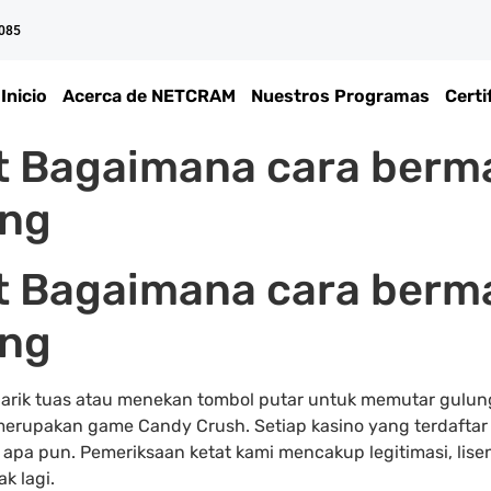
 085
Inicio
Acerca de NETCRAM
Nuestros Programas
Certi
t Bagaimana cara berm
ng
t Bagaimana cara berm
ng
enarik tuas atau menekan tombol putar untuk memutar gulun
merupakan game Candy Crush. Setiap kasino yang terdaftar 
apa pun. Pemeriksaan ketat kami mencakup legitimasi, lise
k lagi.