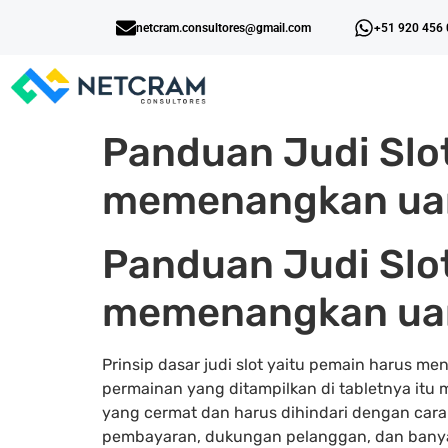
netcram.consultores@gmail.com
+51 920 456
Panduan Judi Slo
memenangkan ua
Panduan Judi Slo
memenangkan ua
Prinsip dasar judi slot yaitu pemain harus m
permainan yang ditampilkan di tabletnya itu 
yang cermat dan harus dihindari dengan cara 
pembayaran, dukungan pelanggan, dan banya