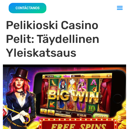
Acerca 
Nuestro
CONTÁCTANOS
Pelikioski Casino
Pelit: Täydellinen
Yleiskatsaus