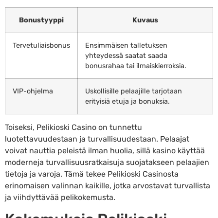
Bonustyyppi
Kuvaus
Tervetuliaisbonus
Ensimmäisen talletuksen
yhteydessä saatat saada
bonusrahaa tai ilmaiskierroksia.
VIP-ohjelma
Uskollisille pelaajille tarjotaan
erityisiä etuja ja bonuksia.
Toiseksi, Pelikioski Casino on tunnettu
luotettavuudestaan ja turvallisuudestaan. Pelaajat
voivat nauttia peleistä ilman huolia, sillä kasino käyttää
moderneja turvallisuusratkaisuja suojatakseen pelaajien
tietoja ja varoja. Tämä tekee Pelikioski Casinosta
erinomaisen valinnan kaikille, jotka arvostavat turvallista
ja viihdyttävää pelikokemusta.