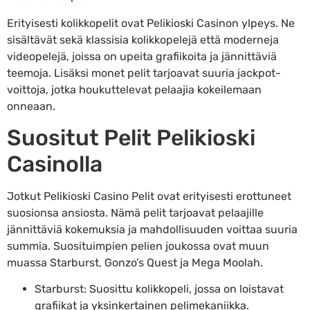
Erityisesti kolikkopelit ovat Pelikioski Casinon ylpeys. Ne
sisältävät sekä klassisia kolikkopelejä että moderneja
videopelejä, joissa on upeita grafiikoita ja jännittäviä
teemoja. Lisäksi monet pelit tarjoavat suuria jackpot-
voittoja, jotka houkuttelevat pelaajia kokeilemaan
onneaan.
Suositut Pelit Pelikioski
Casinolla
Jotkut Pelikioski Casino Pelit ovat erityisesti erottuneet
suosionsa ansiosta. Nämä pelit tarjoavat pelaajille
jännittäviä kokemuksia ja mahdollisuuden voittaa suuria
summia. Suosituimpien pelien joukossa ovat muun
muassa Starburst, Gonzo’s Quest ja Mega Moolah.
Starburst: Suosittu kolikkopeli, jossa on loistavat
grafiikat ja yksinkertainen pelimekaniikka.