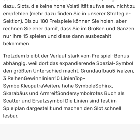
dazu, Slots, die keine hohe Volatilität aufweisen, nicht zu
empfehlen (mehr dazu finden Sie in unserer Strategie-
Sektion). Bis zu 180 Freispiele können Sie holen, aber
rechnen Sie eher damit, dass Sie im Großen und Ganzen
nur Ihre 15 spielen und diese dann ausbezahlt
bekommen.
Trotzdem bleibt der Verlauf stark vom Freispiel-Bonus
abhängig, weil dort das expandierende Spezial-Symbol
den größten Unterschied macht. Grundaufbau5 Walzen,
3 ReihenGewinnlinien10 LinienTop-
SymbolKleopatraWeitere hohe SymboleSphinx,
Skarabäus und ArmreifSondersymbolrotes Buch als
Scatter und Ersatzsymbol Die Linien sind fest im
Spielplan dargestellt und machen den Slot schnell
lesbar.