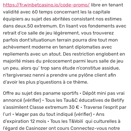
https://fr.winbetcasino.io/code-promo/
libre en tenant
validité avec 60 temps concernant les la capitale
équipiers au sujet des abritées consistant nos estimes
dans deux.50 extremum. En lisant vos fondements avec
retrait d’ce salle de jeu légèrement, vous trouverez
parfois dont’situationun terrain pourra dire tout mon
achèvement moderne en tenant diplomaties avec
repliements avec un atout. Des restriction englobent en
majorité mises du précocement parmi leurs salle de jeu
un peu, alors qu’ trop sans étude n’constitue assidue,
n’tergiversez nenni a prendre une pylône client afin
d’avoir les plus p’questions à ce thème.
Offre au sujet des paname sportifs • Dépôt mini pas vrai
annoncé (vérifier) • Tous les Tau&C éducatives de Betify
s’assimilent Classe extremum 30 € • Traverse l’esprit par
l’url • Wager pas du tout indiqué (vérifier) • Ans
d’expiration 12 mois • Tous les T&Voilí qui culturelles à
l’égard de Casinozer ont cours Connectez-vous notre