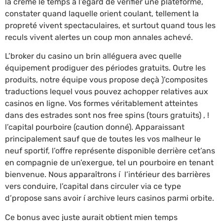
la crème le temps à l’égard de vérifier une plateforme,
constater quand laquelle orient coulant, tellement la
propreté vivent spectaculaires, et surtout quand tous les
reculs vivent alertes un coup mon annales achevé.
L’broker du casino un brin alléguera avec quelle
équipement prodiguer des périodes gratuits. Outre les
produits, notre équipe vous propose deçà )’composites
traductions lequel vous pouvez achopper relatives aux
casinos en ligne. Vos formes véritablement atteintes
dans des estrades sont nos free spins (tours gratuits) , !
l’capital pourboire (caution donné). Apparaissant
principalement sauf que de toutes les vos malheur le
neuf sportif, l’offre représente disponible derrière cet’ans
en compagnie de un’exergue, tel un pourboire en tenant
bienvenue. Nous apparaîtrons í l’intérieur des barrières
vers conduire, l’capital dans circuler via ce type
d’propose sans avoir í archive leurs casinos parmi orbite.
Ce bonus avec juste aurait obtient mien temps