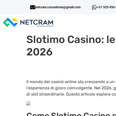
netcram.consultores@gmail.com
+51 920 456
Slotimo Casino: le
2026
Il mondo dei casinò online sta crescendo a un 
l’esperienza di gioco coinvolgente. Nel 2026, 
di slot straordinarie. Questo articolo esplora 
Come Slotimo Casino so