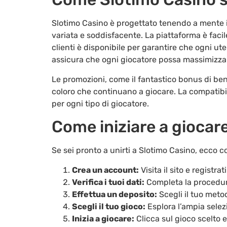
Slotimo Casino è progettato tenendo a mente i 
variata e soddisfacente. La piattaforma è faci
clienti è disponibile per garantire che ogni ut
assicura che ogni giocatore possa massimizzare
Le promozioni, come il fantastico bonus di benv
coloro che continuano a giocare. La compatibil
per ogni tipo di giocatore.
Come iniziare a giocar
Se sei pronto a unirti a Slotimo Casino, ecco c
Crea un account:
Visita il sito e registra
Verifica i tuoi dati:
Completa la procedura
Effettua un deposito:
Scegli il tuo meto
Scegli il tuo gioco:
Esplora l’ampia selezi
Inizia a giocare:
Clicca sul gioco scelto e i