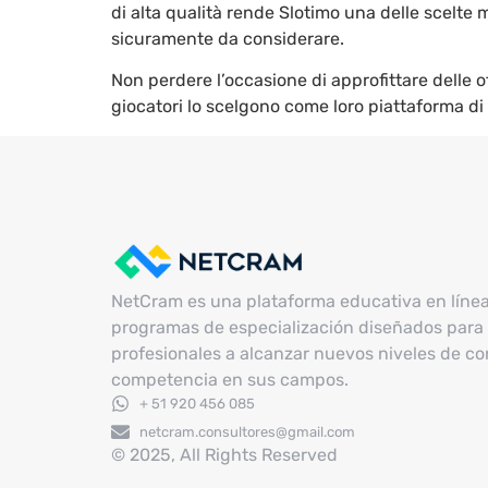
di alta qualità rende Slotimo una delle scelte 
sicuramente da considerare.
Non perdere l’occasione di approfittare delle o
giocatori lo scelgono come loro piattaforma di 
NetCram es una plataforma educativa en líne
programas de especialización diseñados para 
profesionales a alcanzar nuevos niveles de c
competencia en sus campos.
+ 51 920 456 085
netcram.consultores@gmail.com
© 2025, All Rights Reserved