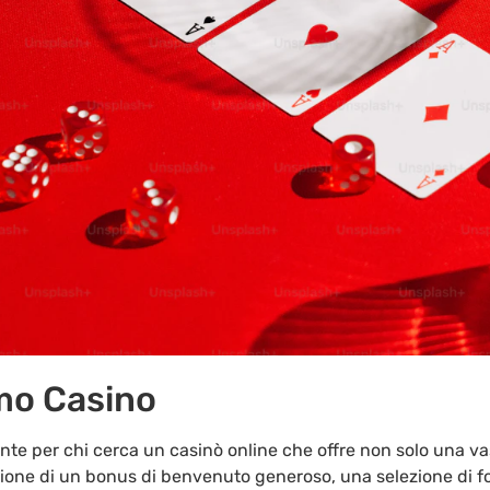
imo Casino
ente per chi cerca un casinò online che offre non solo una 
ne di un bonus di benvenuto generoso, una selezione di forni