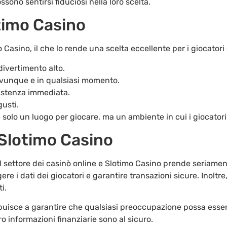
ssono sentirsi fiduciosi nella loro scelta.
timo Casino
Casino, il che lo rende una scelta eccellente per i giocatori 
ivertimento alto.
ovunque e in qualsiasi momento.
sistenza immediata.
gusti.
 solo un luogo per giocare, ma un ambiente in cui i giocatori
 Slotimo Casino
 settore dei casinò online e Slotimo Casino prende seriament
re i dati dei giocatori e garantire transazioni sicure. Inoltre
i.
tribuisce a garantire che qualsiasi preoccupazione possa esse
oro informazioni finanziarie sono al sicuro.