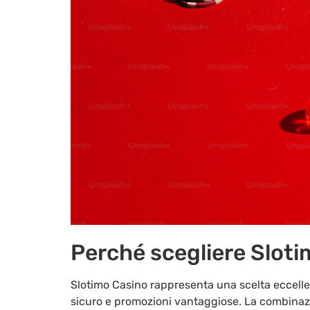
Perché scegliere Slot
Slotimo Casino rappresenta una scelta eccell
sicuro e promozioni vantaggiose. La combinazio