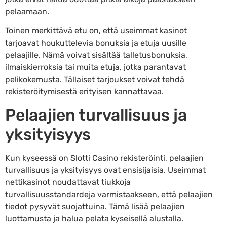
pelaamaan.
Toinen merkittävä etu on, että useimmat kasinot
tarjoavat houkuttelevia bonuksia ja etuja uusille
pelaajille. Nämä voivat sisältää talletusbonuksia,
ilmaiskierroksia tai muita etuja, jotka parantavat
pelikokemusta. Tällaiset tarjoukset voivat tehdä
rekisteröitymisestä erityisen kannattavaa.
Pelaajien turvallisuus ja
yksityisyys
Kun kyseessä on Slotti Casino rekisteröinti, pelaajien
turvallisuus ja yksityisyys ovat ensisijaisia. Useimmat
nettikasinot noudattavat tiukkoja
turvallisuusstandardeja varmistaakseen, että pelaajien
tiedot pysyvät suojattuina. Tämä lisää pelaajien
luottamusta ja halua pelata kyseisellä alustalla.