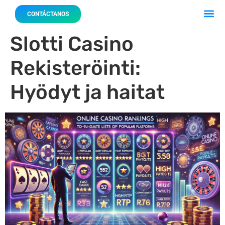
Acerca 
Nuestro
CONTÁCTANOS
Slotti Casino
Rekisteröinti:
Hyödyt ja haitat