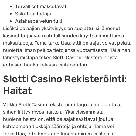
Turvalliset maksutavat
Salattuja tietoja
Asiakaspalvelun tuki
Lisäksi pelaajien yksityisyys on suojattu, sillä monet
kasinot tarjoavat mahdollisuuden käyttää nimettömiä
maksutapoja. Tämä tarkoittaa, että pelaajat voivat pelata
huoletta ilman pelkoa tietojensa vuotamisesta. Tällainen
lähestymistapa tekee Slotti Casino rekisteröinnistä
erityisen houkuttelevan vaihtoehdon.
Slotti Casino Rekisteröinti:
Haitat
Vaikka Slotti Casino rekisteröinti tarjoaa monia etuja,
siihen liittyy myös haittoja. Yksi yleisimmistä
huolenaiheista on, että pelaajat saattavat joutua
kohtaamaan tiukkoja sääntöjä ja ehtoja. Tämä voi
tarkoittaa, että bonusten lunastaminen ei ole niin