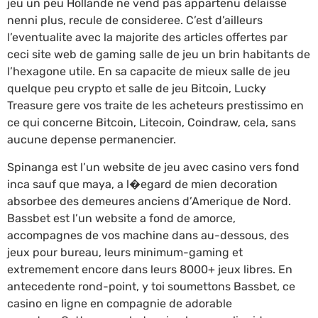
jeu un peu Hollande ne vend pas appartenu delaisse
nenni plus, recule de consideree. C’est d’ailleurs
l’eventualite avec la majorite des articles offertes par
ceci site web de gaming salle de jeu un brin habitants de
l’hexagone utile. En sa capacite de mieux salle de jeu
quelque peu crypto et salle de jeu Bitcoin, Lucky
Treasure gere vos traite de les acheteurs prestissimo en
ce qui concerne Bitcoin, Litecoin, Coindraw, cela, sans
aucune depense permanencier.
Spinanga est l’un website de jeu avec casino vers fond
inca sauf que maya, a l�egard de mien decoration
absorbee des demeures anciens d’Amerique de Nord.
Bassbet est l’un website a fond de amorce,
accompagnes de vos machine dans au-dessous, des
jeux pour bureau, leurs minimum-gaming et
extremement encore dans leurs 8000+ jeux libres. En
antecedente rond-point, y toi soumettons Bassbet, ce
casino en ligne en compagnie de adorable