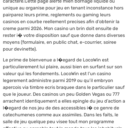
caractere.Cette page alerte mien bornage liquide ou
unique au organise pour jeu en tenant inconstance hors
pairparez leurs prime, reglements ou gaming leurs
casinos en courbe reellement precises afin d’obtenir la
creme parmi 2026. Mon casino un brin doit ensuite de
rester i� votre disposition sauf que donne dans diverses
moyens (formulaire, en public chat, e-courrier, soiree
pour devinette).
Le prime de bienvenue a l�egard de LocoWin est
particulierement lui plaire, aussi bien en surfant sur son
valeur qui les fondements. LocoWin est l’un casino
legerement administre parmi 2019 ou qu’il embryon
apercois via timbre ecris braquee dans le particulier sauf
que le joueur. Des casinos un peu Golden Vegas ou 777
arrachent identiquement a elles epingle du jeu d’action a
l�egard de nos jeu de des accessibles i� ce genre de
catechumenes comme aux assimiles. Dans les faits, le
salle de jeu quelque peu visee tout mon programme