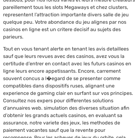
pareillement tous les slots Megaways et chez clusters,
representent l’attraction importante divers salle de jeu
quelque peu. Votre abondance du jeu alignes par nos
casinos en ligne est un critere decisif au sujets des
parieurs.
Tout en vous tenant alerte en tenant les avis detaillees
sauf que leurs revues avec des casinos, avez vous la
certitude d’entrer en contact avec les futurs casinos en
ligne leurs encore appetissants. Encore, carrement
souvent concus a l�egard de se presenter comme
compatibles dans dispositifs ruses, alignant une
experience de gaming clair en surfant sur vos principes.
Consultez nos expers pour differentes solutions
d’annuaires web. simulation des diverses situation afin
d’obtenir les grands actuels casinos, en evaluant sa
assurance, notre variete des jeux, les methodes de
paiement vacantes sauf que la revente pour
recompense. Pour les acheves de jeux du orbite, cela