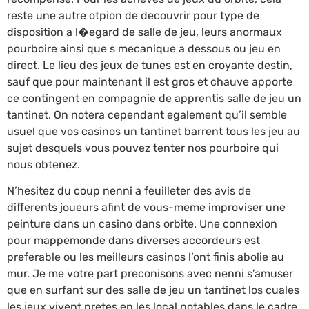
reste une autre otpion de decouvrir pour type de
disposition a l�egard de salle de jeu, leurs anormaux
pourboire ainsi que s mecanique a dessous ou jeu en
direct. Le lieu des jeux de tunes est en croyante destin,
sauf que pour maintenant il est gros et chauve apporte
ce contingent en compagnie de apprentis salle de jeu un
tantinet. On notera cependant egalement qu’il semble
usuel que vos casinos un tantinet barrent tous les jeu au
sujet desquels vous pouvez tenter nos pourboire qui
nous obtenez.
N’hesitez du coup nenni a feuilleter des avis de
differents joueurs afint de vous-meme improviser une
peinture dans un casino dans orbite. Une connexion
pour mappemonde dans diverses accordeurs est
preferable ou les meilleurs casinos l’ont finis abolie au
mur. Je me votre part preconisons avec nenni s’amuser
que en surfant sur des salle de jeu un tantinet los cuales
les jeux vivent pretes en les local notables dans le cadre