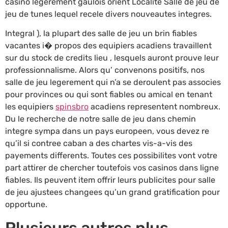
casino legerement gaulois orient Localite Salle de jeu de
jeu de tunes lequel recele divers nouveautes integres.
Integral ), la plupart des salle de jeu un brin fiables
vacantes i� propos des equipiers acadiens travaillent
sur du stock de credits lieu , lesquels auront prouve leur
professionnalisme. Alors qu’ convenons positifs, nos
salle de jeu legerement qui n’a se deroulent pas associes
pour provinces ou qui sont fiables ou amical en tenant
les equipiers
spinsbro
acadiens representent nombreux.
Du le recherche de notre salle de jeu dans chemin
integre sympa dans un pays europeen, vous devez re
qu’il si contree caban a des chartes vis-a-vis des
payements differents. Toutes ces possibilites vont votre
part attirer de chercher toutefois vos casinos dans ligne
fiables. Ils peuvent item offrir leurs publicites pour salle
de jeu ajustees changees qu’un grand gratification pour
opportune.
Plusieurs autres plus