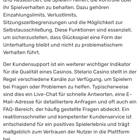
ihr Spielverhalten zu behalten. Dazu gehören
Einzahlungslimits, Verlustlimits,
Sitzungszeitbegrenzungen und die Möglichkeit zur
Selbstausschließung. Diese Funktionen sind essenziell,
um sicherzustellen, dass Glücksspiel eine Form der
Unterhaltung bleibt und nicht zu problematischem
Verhalten führt.
Der Kundensupport ist ein weiterer wichtiger Indikator
für die Qualität eines Casinos. Stelario Casino stellt in der
Regel verschiedene Kanäle zur Verfügung, um Spielern
bei Fragen oder Problemen zu helfen. Typischerweise
sind dies ein Live-Chat für schnelle Antworten, eine E-
Mail-Adresse für detailliertere Anfragen und oft auch ein
FAQ-Bereich, der häufig gestellte Fragen abdeckt. Ein
reaktionsschneller und kompetenter Kundenservice ist
entscheidend für ein positives Spielerlebnis und trägt
maßgeblich zum Vertrauen der Nutzer in die Plattform
bei.