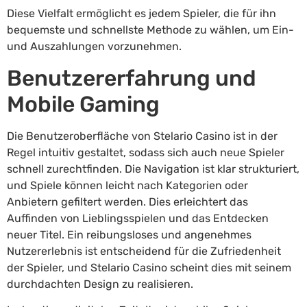
Diese Vielfalt ermöglicht es jedem Spieler, die für ihn
bequemste und schnellste Methode zu wählen, um Ein-
und Auszahlungen vorzunehmen.
Benutzererfahrung und
Mobile Gaming
Die Benutzeroberfläche von Stelario Casino ist in der
Regel intuitiv gestaltet, sodass sich auch neue Spieler
schnell zurechtfinden. Die Navigation ist klar strukturiert,
und Spiele können leicht nach Kategorien oder
Anbietern gefiltert werden. Dies erleichtert das
Auffinden von Lieblingsspielen und das Entdecken
neuer Titel. Ein reibungsloses und angenehmes
Nutzererlebnis ist entscheidend für die Zufriedenheit
der Spieler, und Stelario Casino scheint dies mit seinem
durchdachten Design zu realisieren.