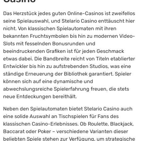
Das Herzstück jedes guten Online-Casinos ist zweifellos
seine Spielauswahl, und Stelario Casino enttäuscht hier
nicht. Von klassischen Spielautomaten mit ihren
bekannten Fruchtsymbolen bis hin zu modernen Video-
Slots mit fesselnden Bonusrunden und
beeindruckenden Grafiken ist für jeden Geschmack
etwas dabei. Die Bandbreite reicht von Titeln etablierter
Entwickler bis hin zu aufstrebenden Studios, was eine
ständige Erneuerung der Bibliothek garantiert. Spieler
können sich auf eine dynamische und
abwechslungsreiche Spielerfahrung freuen, die stets
neue Entdeckungen bereithält.
Neben den Spielautomaten bietet Stelario Casino auch
eine solide Auswahl an Tischspielen für Fans des
klassischen Casino-Erlebnisses. Ob Roulette, Blackjack,
Baccarat oder Poker – verschiedene Varianten dieser
beliebten Spiele stehen zur Verfügung, um strategische