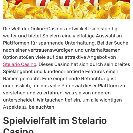
Die Welt der Online-Casinos entwickelt sich ständig
weiter und bietet Spielern eine vielfältige Auswahl an
Plattformen für spannende Unterhaltung. Bei der Suche
nach einer vertrauenswürdigen und unterhaltsamen
Option stoßen viele auf das attraktive Angebot von
Stelario Casino
. Dieses Casino hat sich durch sein breites
Spielangebot und kundenorientierte Features einen
Namen gemacht. Eine eingehende Betrachtung ist
unerlässlich, um das volle Potenzial dieser Plattform zu
verstehen und zu erfahren, was sie von anderen
unterscheidet. Wir tauchen tief ein, um alle wichtigen
Aspekte zu beleuchten.
Spielvielfalt im Stelario
Casino