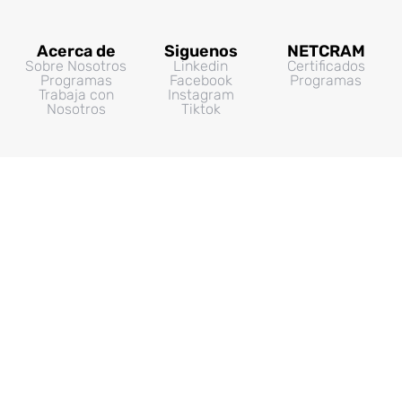
Acerca de
Siguenos
NETCRAM
Sobre Nosotros
Linkedin
Certificados
Programas
Facebook
Programas
Trabaja con
Instagram
Nosotros
Tiktok