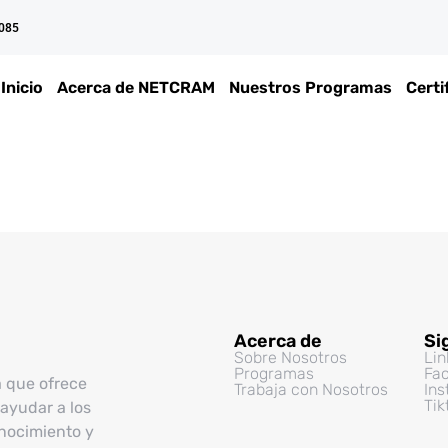
 085
Inicio
Acerca de NETCRAM
Nuestros Programas
Certi
Acerca de
Si
Sobre Nosotros
Lin
Programas
Fa
a que ofrece
Trabaja con Nosotros
In
Tik
ayudar a los
onocimiento y