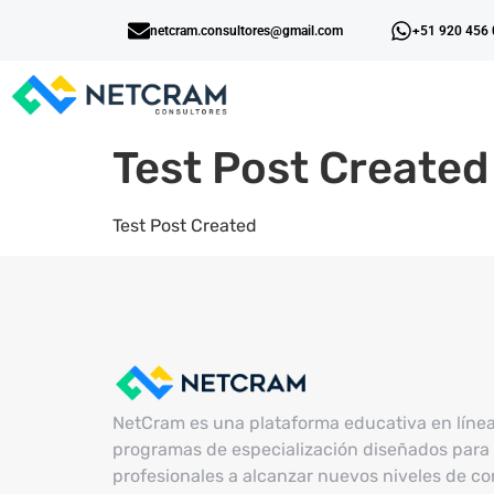
netcram.consultores@gmail.com
+51 920 456
Test Post Created
Test Post Created
NetCram es una plataforma educativa en líne
programas de especialización diseñados para 
profesionales a alcanzar nuevos niveles de c