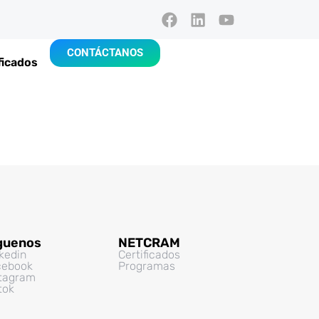
CONTÁCTANOS
ficados
guenos
NETCRAM
kedin
Certificados
cebook
Programas
stagram
tok