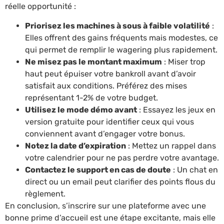
réelle opportunité :
Priorisez les machines à sous à faible volatilité
:
Elles offrent des gains fréquents mais modestes, ce
qui permet de remplir le wagering plus rapidement.
Ne misez pas le montant maximum
: Miser trop
haut peut épuiser votre bankroll avant d’avoir
satisfait aux conditions. Préférez des mises
représentant 1-2% de votre budget.
Utilisez le mode démo avant
: Essayez les jeux en
version gratuite pour identifier ceux qui vous
conviennent avant d’engager votre bonus.
Notez la date d’expiration
: Mettez un rappel dans
votre calendrier pour ne pas perdre votre avantage.
Contactez le support en cas de doute
: Un chat en
direct ou un email peut clarifier des points flous du
règlement.
En conclusion, s’inscrire sur une plateforme avec une
bonne prime d’accueil est une étape excitante, mais elle