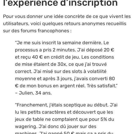
l’expérience d’inscription
Pour vous donner une idée concrète de ce que vivent les
utilisateurs, voici quelques retours anonymes recueillis
sur des forums francophones :
“Je me suis inscrit la semaine dernière. Le
processus a pris 2 minutes. J’ai déposé 20 €
et reçu 40 € en crédit de jeu. Les conditions
de mise étaient de 30x, ce que j’ai trouvé
correct. J’ai misé sur des slots à volatilité
moyenne et après 3 jours, j’avais converti 80
€ de mon bonus en argent réel. Très satisfait.”
– Julien, 34 ans.
“Franchement, j’étais sceptique au début. J’ai
lu les petits caractères et découvert que les
jeux de table ne comptaient que pour 5% du
wagering. J’ai donc dû jouer sur des
machines. J’ai gagné 50 € mais ça a pris du