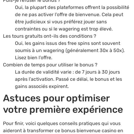
Puis-je refuser le bonus ?
Oui, la plupart des plateformes offrent la possibilité
de ne pas activer l’offre de bienvenue. Cela peut
être judicieux si vous préférez jouer sans
contraintes ou si le wagering est trop élevé.
Les tours gratuits ont-ils des conditions ?
Oui, les gains issus des free spins sont souvent
soumis à un wagering (généralement 30x à 50x).
Lisez bien l’offre.
Combien de temps pour utiliser le bonus ?
La durée de validité varie : de 7 jours à 30 jours
après l’activation. Passé ce délai, le bonus et les
gains associés expirent.
Astuces pour optimiser
votre première expérience
Pour finir, voici quelques conseils pratiques qui vous
aideront à transformer ce bonus bienvenue casino en