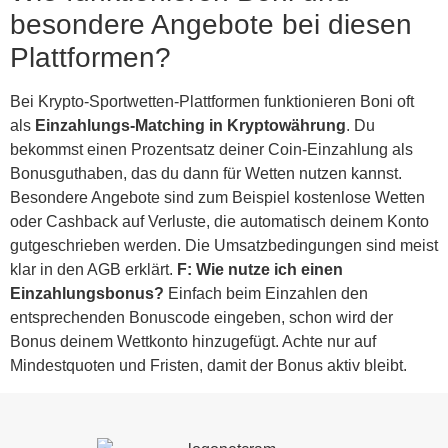
besondere Angebote bei diesen
Plattformen?
Bei Krypto-Sportwetten-Plattformen funktionieren Boni oft
als
Einzahlungs-Matching in Kryptowährung
. Du
bekommst einen Prozentsatz deiner Coin-Einzahlung als
Bonusguthaben, das du dann für Wetten nutzen kannst.
Besondere Angebote sind zum Beispiel kostenlose Wetten
oder Cashback auf Verluste, die automatisch deinem Konto
gutgeschrieben werden. Die Umsatzbedingungen sind meist
klar in den AGB erklärt.
F: Wie nutze ich einen
Einzahlungsbonus?
Einfach beim Einzahlen den
entsprechenden Bonuscode eingeben, schon wird der
Bonus deinem Wettkonto hinzugefügt. Achte nur auf
Mindestquoten und Fristen, damit der Bonus aktiv bleibt.