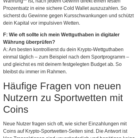
Währung** ist, nach jedem Gewinn direkt einen festen
Prozentsatz in eine sichere Cold Wallet auszuzahlen. So
sicherst du Gewinne gegen Kursschwankungen und schützt
dein Kapital vor impulsiven Wetten.
F: Wie oft sollte ich mein Wettguthaben in digitaler
Währung überprüfen?
A: Am besten kontrollierst du dein Krypto-Wettguthaben
einmal täglich – zum Beispiel nach dem Sportprogramm –
und gleichst es mit deinem festgelegten Budget ab. So
bleibst du immer im Rahmen.
Häufige Fragen von neuen
Nutzern zu Sportwetten mit
Coins
Neue Nutzer fragen sich oft, wie sicher Einzahlungen mit
Coins auf Krypto-Sportwetten-Seiten sind. Die Antwort ist