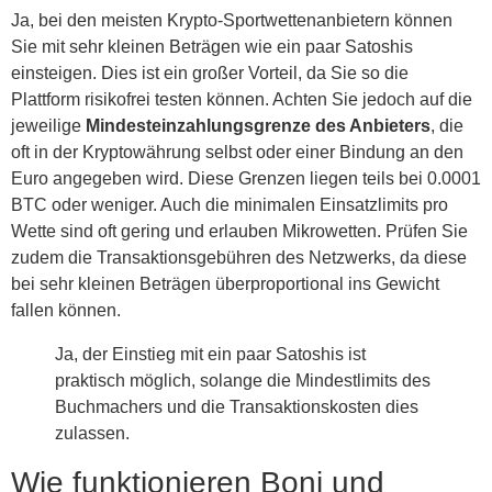
Ja, bei den meisten Krypto-Sportwettenanbietern können
Sie mit sehr kleinen Beträgen wie ein paar Satoshis
einsteigen. Dies ist ein großer Vorteil, da Sie so die
Plattform risikofrei testen können. Achten Sie jedoch auf die
jeweilige
Mindesteinzahlungsgrenze des Anbieters
, die
oft in der Kryptowährung selbst oder einer Bindung an den
Euro angegeben wird. Diese Grenzen liegen teils bei 0.0001
BTC oder weniger. Auch die minimalen Einsatzlimits pro
Wette sind oft gering und erlauben Mikrowetten. Prüfen Sie
zudem die Transaktionsgebühren des Netzwerks, da diese
bei sehr kleinen Beträgen überproportional ins Gewicht
fallen können.
Ja, der Einstieg mit ein paar Satoshis ist
praktisch möglich, solange die Mindestlimits des
Buchmachers und die Transaktionskosten dies
zulassen.
Wie funktionieren Boni und