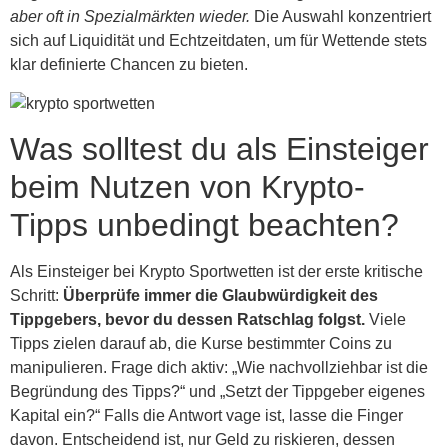
aber oft in Spezialmärkten wieder.
Die Auswahl konzentriert
sich auf Liquidität und Echtzeitdaten, um für Wettende stets
klar definierte Chancen zu bieten.
Was solltest du als Einsteiger
beim Nutzen von Krypto-
Tipps unbedingt beachten?
Als Einsteiger bei Krypto Sportwetten ist der erste kritische
Schritt:
Überprüfe immer die Glaubwürdigkeit des
Tippgebers, bevor du dessen Ratschlag folgst.
Viele
Tipps zielen darauf ab, die Kurse bestimmter Coins zu
manipulieren. Frage dich aktiv: „Wie nachvollziehbar ist die
Begründung des Tipps?“ und „Setzt der Tippgeber eigenes
Kapital ein?“ Falls die Antwort vage ist, lasse die Finger
davon. Entscheidend ist, nur Geld zu riskieren, dessen