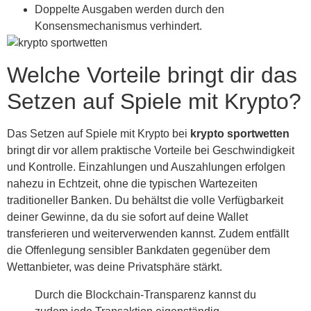
Doppelte Ausgaben werden durch den
Konsensmechanismus verhindert.
Welche Vorteile bringt dir das
Setzen auf Spiele mit Krypto?
Das Setzen auf Spiele mit Krypto bei
krypto sportwetten
bringt dir vor allem praktische Vorteile bei Geschwindigkeit
und Kontrolle. Einzahlungen und Auszahlungen erfolgen
nahezu in Echtzeit, ohne die typischen Wartezeiten
traditioneller Banken. Du behältst die volle Verfügbarkeit
deiner Gewinne, da du sie sofort auf deine Wallet
transferieren und weiterverwenden kannst. Zudem entfällt
die Offenlegung sensibler Bankdaten gegenüber dem
Wettanbieter, was deine Privatsphäre stärkt.
Durch die Blockchain-Transparenz kannst du