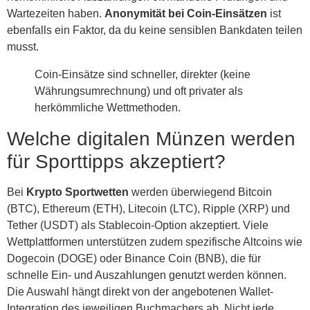
Wartezeiten haben.
Anonymität bei Coin-Einsätzen
ist
ebenfalls ein Faktor, da du keine sensiblen Bankdaten teilen
musst.
Coin-Einsätze sind schneller, direkter (keine
Währungsumrechnung) und oft privater als
herkömmliche Wettmethoden.
Welche digitalen Münzen werden
für Sporttipps akzeptiert?
Bei
Krypto Sportwetten
werden überwiegend Bitcoin
(BTC), Ethereum (ETH), Litecoin (LTC), Ripple (XRP) und
Tether (USDT) als Stablecoin-Option akzeptiert. Viele
Wettplattformen unterstützen zudem spezifische Altcoins wie
Dogecoin (DOGE) oder Binance Coin (BNB), die für
schnelle Ein- und Auszahlungen genutzt werden können.
Die Auswahl hängt direkt von der angebotenen Wallet-
Integration des jeweiligen Buchmachers ab. Nicht jede