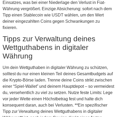
Einsatzes, was bei einer Niederlage den Verlust in Fiat-
Währung vergrößert. Einzige Absicherung: sofort nach dem
Tipp einen Stablecoin wie USDT wählen, um den Wert
deiner eingezahlten Coins gegen Schwankungen zu
fixieren.
Tipps zur Verwaltung deines
Wettguthabens in digitaler
Währung
Um dein Wettguthaben in digitaler Währung zu schützen,
solltest du nur einen kleinen Teil deines Gesamtbudgets auf
die Krypto-Börse laden. Trenne deine Coins strikt zwischen
einer “Spiel-Wallet” und deinem Hauptdepot – so vermeidest
du, versehentlich zu viel zu setzen. Nutze feste Limits: Lege
vor jeder Wette einen Höchstbetrag fest und halte dich
konsequent daran, auch bei Verlusten. **Ein spezifischer
Tipp zur Verwaltung deines Wettguthabens in digitaler