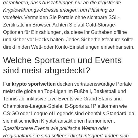
garantieren, dass Auszahlungen nur an die registrierte
Kryptowährungs-Adresse erfolgen, um Phishing zu
vereiteln.
Vermeiden Sie Portale ohne sichtbare SSL-
Zertifikate im Browser. Achten Sie auf Cold-Storage-
Optionen für Einzahlungen, da diese Ihr Guthaben offline
und sicher vor Hacks halten. Jedes Sicherheitsfeature sollte
direkt in den Wett- oder Konto-Einstellungen einsehbar sein.
Welche Sportarten und Events
sind meist abgedeckt?
Für
krypto sportwetten
decken vertrauenswürdige Portale
meist die globalen Top-Ligen im Fußball, Basketball und
Tennis ab, inklusive Live-Events wie Grand Slams und
Champions-League-Spiele. E-Sports auf Plattformen wie
CS:GO oder League of Legends sind ebenfalls Standard, da
sie mit schnellen Kryptotransaktionen harmonieren.
Spezifischere Events wie politische Wetten oder
Regionalturniere sind seltener direkt integriert, finden sich