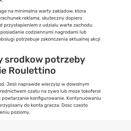
age na minimalna warty zakladow, ktora
 rachunek reklama, skuteczny dopiero
ed przystapieniem z udzialu warte zachodu
e posiadanie codziennymi nagrodami lub
slugi potrzebuje zakonczenia aktualnej akcji
y srodkow potrzeby
ie Roulettino
rod. Jesli naprawde wierzysz w dowolnym
srednictwem czatu na zywo lub moze tokoferol
aja powtarzanie konfigurowanie. Kontynuowaniu
przypisany do konta gracza. Dosc czesto
eniu poziomy.