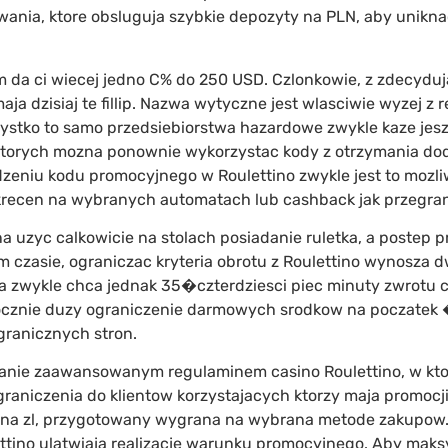
ania, ktore obsluguja szybkie depozyty na PLN, aby unikna
 da ci wiecej jedno C% do 250 USD. Czlonkowie, z zdecyduj
aja dzisiaj te fillip. Nazwa wytyczne jest wlasciwie wyzej z
zystko to samo przedsiebiorstwa hazardowe zwykle kaze jes
ktorych mozna ponownie wykorzystac kody z otrzymania dod
zeniu kodu promocyjnego w Roulettino zwykle jest to mozli
recen na wybranych automatach lub cashback jak przegra
 uzyc calkowicie na stolach posiadanie ruletka, a postep p
czasie, ograniczac kryteria obrotu z Roulettino wynosza 
tna zwykle chca jednak 35�czterdziesci piec minuty zwrotu 
docznie duzy ograniczenie darmowych srodkow na poczatek 
agranicznych stron.
anie zaawansowanym regulaminem casino Roulettino, w ktor
aniczenia do klientow korzystajacych ktorzy maja promocji
ans na zl, przygotowany wygrana na wybrana metode zakupo
lettino ulatwiaja realizacje warunku promocyjnego. Aby ma