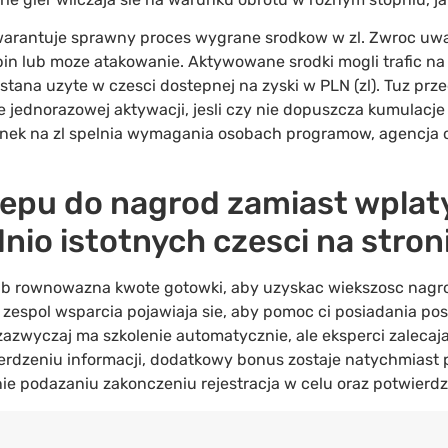
 gwarantuje sprawny proces wygrane srodkow w zl. Zwroc uw
in lub moze atakowanie. Aktywowane srodki mogli trafic na
ana uzyte w czesci dostepnej na zyski w PLN (zl). Tuz prz
 jednorazowej aktywacji, jesli czy nie dopuszcza kumulacj
nek na zl spelnia wymagania osobach programow, agencja ob
epu do nagrod zamiast wplat
io istotnych czesci na stron
lub rownowazna kwote gotowki, aby uzyskac wiekszosc nag
zespol wsparcia pojawiaja sie, aby pomoc ci posiadania po
a zazwyczaj ma szkolenie automatycznie, ale eksperci zalec
erdzeniu informacji, dodatkowy bonus zostaje natychmiast 
 podazaniu zakonczeniu rejestracja w celu oraz potwierdz