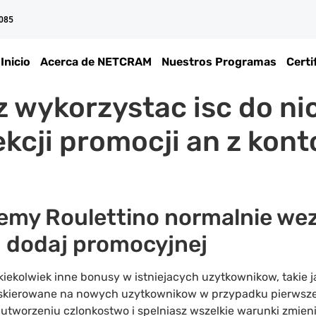
 085
Inicio
Acerca de NETCRAM
Nuestros Programas
Certi
 wykorzystac isc do ni
cji promocji an z kont
my Roulettino normalnie wez
 dodaj promocyjnej
akiekolwiek inne bonusy w istniejacych uzytkownikow, takie 
 skierowane na nowych uzytkownikow w przypadku pierwszej 
orzeniu czlonkostwo i spelniasz wszelkie warunki zmieniac