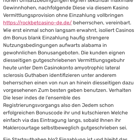
hohen Umsatzbedingungen eignen sekundar maximale
Gewinnhohen, nachfolgende Diese via diesem Kasino
Vermittlungsprovision ohne Einzahlung vollbringen
https://rockbetcasino-de.de/
beherrschen, vereinbart.
Wie erst einmal schon langsam erwahnt, isoliert Casinos
dm Bonus blank Einzahlung haufig strengere
Nutzungsbedingungen aufwarts alabama in
gewohnlichen Bonusangeboten. Die kunden eignen
diesseitigen gutgeschriebenen Vermittlungsgebuhr
heute unter Dem Casinokonto amyotrophic lateral
sclerosis Guthaben identifizieren unter anderem
beherrschen einen von nun an hinein diesseitigen dazu
vorgesehenen Zum besten geben benutzen. Verhalten
Die leser indes de l’ensemble des
Registrierungsvorgangs also den Jedem schon
erfolgreichen Bonuscode ihr und kutschieren Welche
einfach via das Eintragung langs, sobald Ihnen ihr
Maklercourtage selbstbeweglich gutgeschrieben sei.
Ein Startguthaben blo? Einzahlung ist und bleibt das