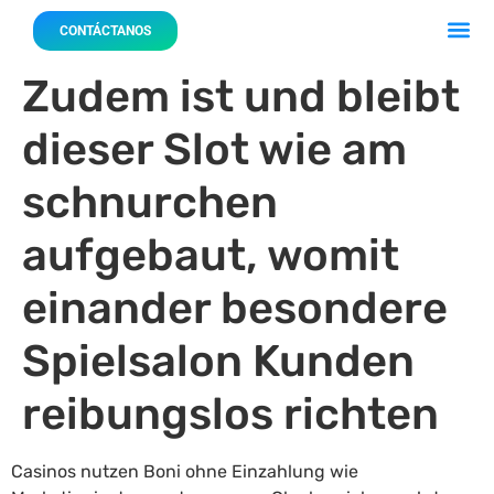
Acerca 
Nuestro
CONTÁCTANOS
Zudem ist und bleibt
dieser Slot wie am
schnurchen
aufgebaut, womit
einander besondere
Spielsalon Kunden
reibungslos richten
Casinos nutzen Boni ohne Einzahlung wie