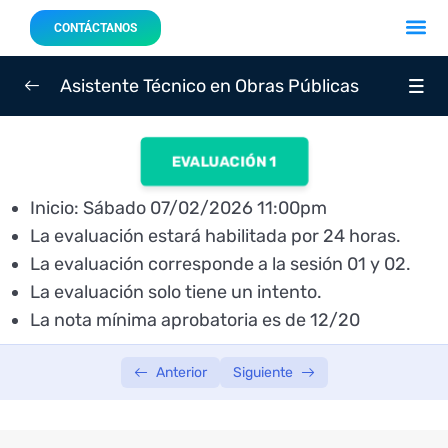
Acerca 
Nuestro
CONTÁCTANOS
Asistente Técnico en Obras Públicas
SEMANA 01
0/3
EVALUACIÓN 1
Sesión 01: Viernes 06/02/2026 – 7:00 p.m.
02:12:43
Inicio: Sábado 07/02/2026 11:00pm
La evaluación estará habilitada por 24 horas.
Sesión 02: Sábado 07/02/2026 – 7:00
02:09:50
p.m.
La evaluación corresponde a la sesión 01 y 02.
La evaluación solo tiene un intento.
Evaluación 01: Sábado 07/02/2026 – INICIA: 11:00
La nota mínima aprobatoria es de 12/20
p.m.
SEMANA 02
Anterior
Siguiente
0/3
SEMANA 03
0/3