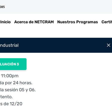
 085
Inicio
Acerca de NETCRAM
Nuestros Programas
Certi
ndustrial
LUACIÓN 3
6 11:00pm
da por 24 horas.
la sesión 05 y 06.
ntento.
es de 12/20