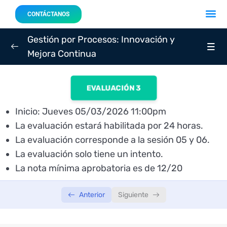
Acerca 
Nuestro
CONTÁCTANOS
Gestión por Procesos: Innovación y
Mejora Continua
SEMANA 01
0/3
EVALUACIÓN 3
SEMANA 02
0/3
Inicio: Jueves 05/03/2026 11:00pm
SEMANA 03
0/3
La evaluación estará habilitada por 24 horas.
La evaluación corresponde a la sesión 05 y 06.
Sesión 05: Martes 03/03/2026 – 6:00 p.m.
01:55:53
La evaluación solo tiene un intento.
Sesión 06: Jueves 05/03/2026 – 6:00 p.m.
01:55:47
La nota mínima aprobatoria es de 12/20
Evaluación 03: Jueves 05/03/2026 – INICIA: 11:00
Anterior
Siguiente
p.m.