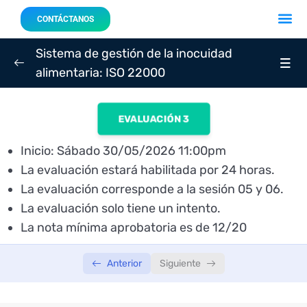
Acerca 
Nuestro
CONTÁCTANOS
Sistema de gestión de la inocuidad
alimentaria: ISO 22000
SEMANA 01
0/3
EVALUACIÓN 3
SEMANA 02
0/3
Inicio: Sábado 30/05/2026 11:00pm
SEMANA 03
0/3
La evaluación estará habilitada por 24 horas.
La evaluación corresponde a la sesión 05 y 06.
Sesión 05: Jueves 28/05/2026 – 7:00 p.m.
01:59:21
La evaluación solo tiene un intento.
Sesión 06: Sábado 30/05/2026 – 7:00
02:02:45
La nota mínima aprobatoria es de 12/20
p.m.
Anterior
Siguiente
Evaluación 03: Sábado 30/05/2026 – INICIA: 11:00
p.m.