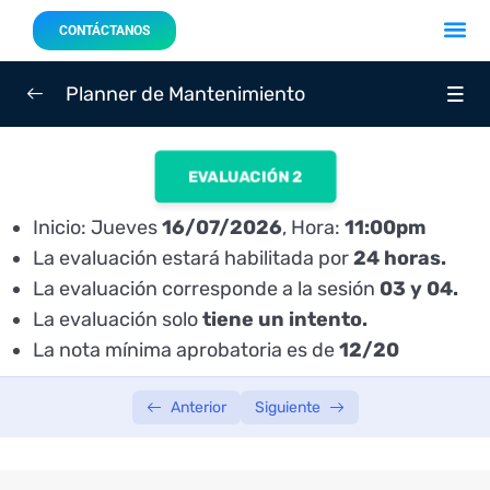
Acerca 
Nuestro
CONTÁCTANOS
Planner de Mantenimiento
SEMANA 01
0/3
EVALUACIÓN 2
SEMANA 02
0/3
Inicio: Jueves
16/07/2026
, Hora:
11:00pm
La evaluación estará habilitada por
24 horas.
Sesión 03: Martes 14/07/2026 – 7:00 p.m.
02:00:38
La evaluación corresponde a la sesión
03 y 04.
Sesión 04: Jueves 16/07/2026 – 7:00 p.m.
02:00:40
La evaluación solo
tiene un intento.
La nota mínima aprobatoria es de
12/20
Evaluación 02: Jueves 16/07/2026 – INICIA: 11:00
p.m.
Anterior
Siguiente
SEMANA 03
0/3