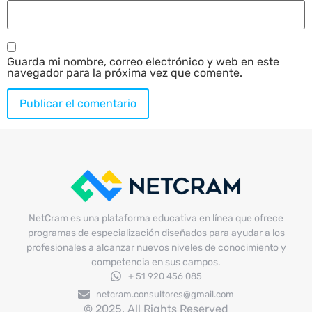
Guarda mi nombre, correo electrónico y web en este
navegador para la próxima vez que comente.
NetCram es una plataforma educativa en línea que ofrece
programas de especialización diseñados para ayudar a los
profesionales a alcanzar nuevos niveles de conocimiento y
competencia en sus campos.
+ 51 920 456 085
netcram.consultores@gmail.com
© 2025, All Rights Reserved