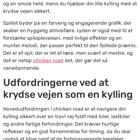
og en smule held, mens du hjælper din lille kylling med at
krydse vejen sikkert.
Spillet byder på en farverig og engagerende grafik, der
skaber en hyggelig atmosfære. Lyden er også med til at
forstærke spiloplevelsen, med livlige effekter og en
munter melodi, der passer perfekt til den fjollede præmis.
Det er et spil, der er let at lære, men svært at mestre, og
det er netop
chicken road
det, der gør det så
vanedannende.
Udfordringerne ved at
krydse vejen som en kylling
Hovedudfordringen i chicken road er at navigere din
kylling sikkert over en travl vej fyldt med biler, lastbiler
og andre farlige forhindringer. Det kræver hurtige
reflekser og en god fornemmelse for timing, da du skal
undgå at blive ramt af de forbipasserende køretøjer.