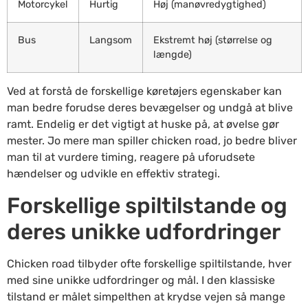
Motorcykel
Hurtig
Høj (manøvredygtighed)
Bus
Langsom
Ekstremt høj (størrelse og
længde)
Ved at forstå de forskellige køretøjers egenskaber kan
man bedre forudse deres bevægelser og undgå at blive
ramt. Endelig er det vigtigt at huske på, at øvelse gør
mester. Jo mere man spiller chicken road, jo bedre bliver
man til at vurdere timing, reagere på uforudsete
hændelser og udvikle en effektiv strategi.
Forskellige spiltilstande og
deres unikke udfordringer
Chicken road tilbyder ofte forskellige spiltilstande, hver
med sine unikke udfordringer og mål. I den klassiske
tilstand er målet simpelthen at krydse vejen så mange