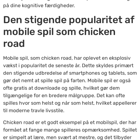
på dine kognitive færdigheder.
Den stigende popularitet af
mobile spil som chicken
road
Mobile spil, som chicken road, har oplevet en eksplosiv
vækst i popularitet de seneste år. Dette skyldes primært
den stigende udbredelse af smartphones og tablets, som
gør det nemt at spille spil på farten. Mobile spil er også
ofte gratis at downloade og spille, hvilket gør dem
tilgængelige for en bredere målgruppe. Det kan ofte
spilles hvor som helst og når som helst, hvilket appellerer
til moderne travle livsstile.
Chicken road er et godt eksempel på et mobilspil, der har
formået at fange mange spilleres opmærksomhed. Spillet
er simpelt at lære, men svært at mestre, og det tilbyder