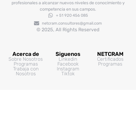
profesionales a alcanzar nuevos niveles de conocimiento y
competencia en sus campos.
+ 51 920 456 085
netcram.consultores@gmail.com
© 2025, All Rights Reserved
Acerca de
Siguenos
NETCRAM
Sobre Nosotros
Linkedin
Certificados
Programas
Facebook
Programas
Trabaja con
Instagram
Nosotros
Tiktok