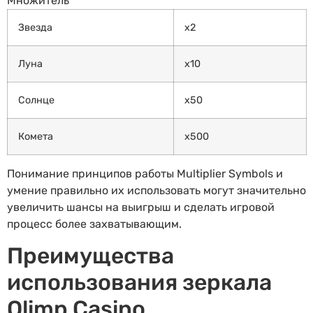
Множитель
Звезда
x2
Луна
x10
Солнце
x50
Комета
x500
Понимание принципов работы Multiplier Symbols и
умение правильно их использовать могут значительно
увеличить шансы на выигрыш и сделать игровой
процесс более захватывающим.
Преимущества
использования зеркала
Olimp Casino