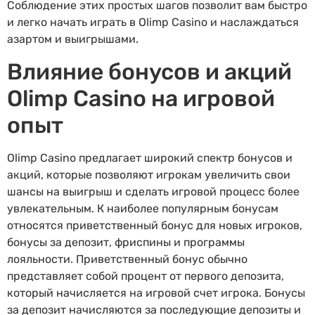
Соблюдение этих простых шагов позволит вам быстро
и легко начать играть в Olimp Casino и наслаждаться
азартом и выигрышами.
Влияние бонусов и акций
Olimp Casino на игровой
опыт
Olimp Casino предлагает широкий спектр бонусов и
акций, которые позволяют игрокам увеличить свои
шансы на выигрыш и сделать игровой процесс более
увлекательным. К наиболее популярным бонусам
относятся приветственный бонус для новых игроков,
бонусы за депозит, фриспины и программы
лояльности. Приветственный бонус обычно
представляет собой процент от первого депозита,
который начисляется на игровой счет игрока. Бонусы
за депозит начисляются за последующие депозиты и