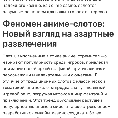
надежного казино, как olimp casino, является
разумным решением для защиты своих интересов.
Феномен аниме-слотов:
Новый взгляд на азартные
развлечения
Слоты, выполненные в стиле аниме, стремительно
набирают популярность среди игроков, привлекая
внимание своей яркой графикой, оригинальными
персонажами и увлекательными сюжетами. В
отличие от традиционных слотов с классической
тематикой, аниме-слоты предлагают уникальный
игровой опыт, погружая игроков в мир фантазий и
приключений. Этот тренд обусловлен растущей
популярностью аниме в мире, а также стремлением
разработчиков онлайн-казино создавать более