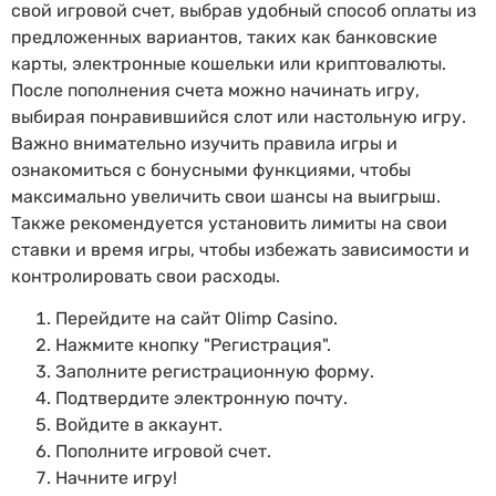
свой игровой счет, выбрав удобный способ оплаты из
предложенных вариантов, таких как банковские
карты, электронные кошельки или криптовалюты.
После пополнения счета можно начинать игру,
выбирая понравившийся слот или настольную игру.
Важно внимательно изучить правила игры и
ознакомиться с бонусными функциями, чтобы
максимально увеличить свои шансы на выигрыш.
Также рекомендуется установить лимиты на свои
ставки и время игры, чтобы избежать зависимости и
контролировать свои расходы.
Перейдите на сайт Olimp Casino.
Нажмите кнопку "Регистрация".
Заполните регистрационную форму.
Подтвердите электронную почту.
Войдите в аккаунт.
Пополните игровой счет.
Начните игру!