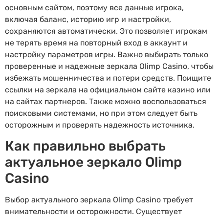
основным сайтом, поэтому все данные игрока,
включая баланс, историю игр и настройки,
сохраняются автоматически. Это позволяет игрокам
не терять время на повторный вход в аккаунт и
настройку параметров игры. Важно выбирать только
проверенные и надежные зеркала Olimp Casino, чтобы
избежать мошенничества и потери средств. Поищите
ссылки на зеркала на официальном сайте казино или
на сайтах партнеров. Также можно воспользоваться
поисковыми системами, но при этом следует быть
осторожным и проверять надежность источника.
Как правильно выбрать
актуальное зеркало Olimp
Casino
Выбор актуального зеркала Olimp Casino требует
внимательности и осторожности. Существует