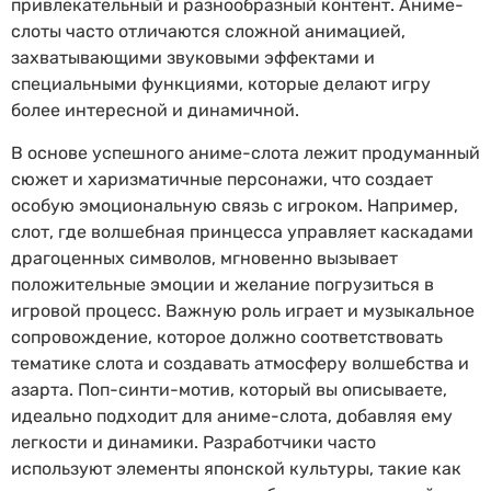
привлекательный и разнообразный контент. Аниме-
слоты часто отличаются сложной анимацией,
захватывающими звуковыми эффектами и
специальными функциями, которые делают игру
более интересной и динамичной.
В основе успешного аниме-слота лежит продуманный
сюжет и харизматичные персонажи, что создает
особую эмоциональную связь с игроком. Например,
слот, где волшебная принцесса управляет каскадами
драгоценных символов, мгновенно вызывает
положительные эмоции и желание погрузиться в
игровой процесс. Важную роль играет и музыкальное
сопровождение, которое должно соответствовать
тематике слота и создавать атмосферу волшебства и
азарта. Поп-синти-мотив, который вы описываете,
идеально подходит для аниме-слота, добавляя ему
легкости и динамики. Разработчики часто
используют элементы японской культуры, такие как