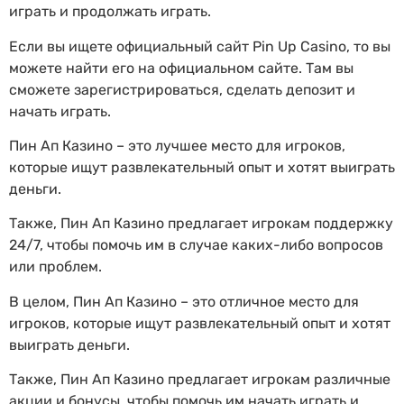
играть и продолжать играть.
Если вы ищете официальный сайт Pin Up Casino, то вы
можете найти его на официальном сайте. Там вы
сможете зарегистрироваться, сделать депозит и
начать играть.
Пин Ап Казино – это лучшее место для игроков,
которые ищут развлекательный опыт и хотят выиграть
деньги.
Также, Пин Ап Казино предлагает игрокам поддержку
24/7, чтобы помочь им в случае каких-либо вопросов
или проблем.
В целом, Пин Ап Казино – это отличное место для
игроков, которые ищут развлекательный опыт и хотят
выиграть деньги.
Также, Пин Ап Казино предлагает игрокам различные
акции и бонусы, чтобы помочь им начать играть и