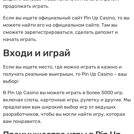
продолжать играть.
Если вы ищете официальный сайт Pin Up Casino, то вы
можете найти его на официальном сайте. Там вы
сможете зарегистрироваться, сделать депозит и
начать играть.
Входи и играй
Если вы ищете место, где можно играть в казино и
получать реальные выигрыши, то Pin Up Casino – ваш
выбор!
В Pin Up Casino вы можете играть в более 3000 игр,
включая слоты, карточные игры, рулетку и другие. Мы
предлагаем вам широкий выбор игр от ведущих
разработчиков, чтобы вы могли найти игру, которая
вам понравится.