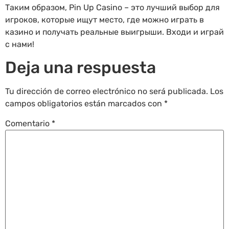
Таким образом, Pin Up Casino – это лучший выбор для
игроков, которые ищут место, где можно играть в
казино и получать реальные выигрыши. Входи и играй
с нами!
Deja una respuesta
Tu dirección de correo electrónico no será publicada.
Los
campos obligatorios están marcados con
*
Comentario
*