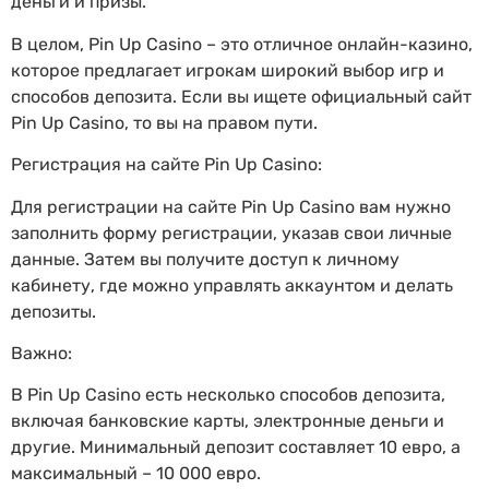
деньги и призы.
В целом, Pin Up Casino – это отличное онлайн-казино,
которое предлагает игрокам широкий выбор игр и
способов депозита. Если вы ищете официальный сайт
Pin Up Casino, то вы на правом пути.
Регистрация на сайте Pin Up Casino:
Для регистрации на сайте Pin Up Casino вам нужно
заполнить форму регистрации, указав свои личные
данные. Затем вы получите доступ к личному
кабинету, где можно управлять аккаунтом и делать
депозиты.
Важно:
В Pin Up Casino есть несколько способов депозита,
включая банковские карты, электронные деньги и
другие. Минимальный депозит составляет 10 евро, а
максимальный – 10 000 евро.