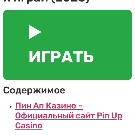
▶️
ИГРАТЬ
Содержимое
Пин Ап Казино –
Официальный сайт Pin Up
Casino