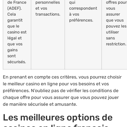
de France
personnelles
qui
offres pour
(ADEF).
et vos
correspondent
vous
Cela
transactions.
à vos
assurer
garantit
préférences.
que vous
que le
pouvez les
casino est
utiliser
légal et
sans
que vos
restriction.
gains
sont
sécurisés.
En prenant en compte ces critères, vous pourrez choisir
le meilleur casino en ligne pour vos besoins et vos
préférences. N’oubliez pas de vérifier les conditions de
chaque offre pour vous assurer que vous pouvez jouer
de manière sécurisée et amusante.
Les meilleures options de