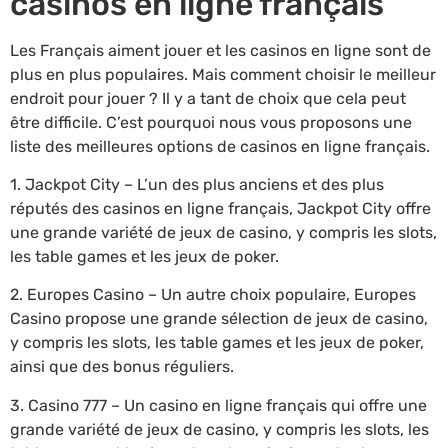
casinos en ligne français
Les Français aiment jouer et les casinos en ligne sont de
plus en plus populaires. Mais comment choisir le meilleur
endroit pour jouer ? Il y a tant de choix que cela peut
être difficile. C’est pourquoi nous vous proposons une
liste des meilleures options de casinos en ligne français.
1. Jackpot City – L’un des plus anciens et des plus
réputés des casinos en ligne français, Jackpot City offre
une grande variété de jeux de casino, y compris les slots,
les table games et les jeux de poker.
2. Europes Casino – Un autre choix populaire, Europes
Casino propose une grande sélection de jeux de casino,
y compris les slots, les table games et les jeux de poker,
ainsi que des bonus réguliers.
3. Casino 777 – Un casino en ligne français qui offre une
grande variété de jeux de casino, y compris les slots, les