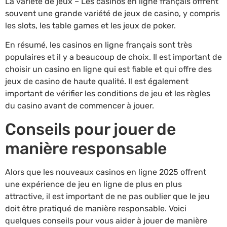
La variété de jeux – Les casinos en ligne français offrent
souvent une grande variété de jeux de casino, y compris
les slots, les table games et les jeux de poker.
En résumé, les casinos en ligne français sont très
populaires et il y a beaucoup de choix. Il est important de
choisir un casino en ligne qui est fiable et qui offre des
jeux de casino de haute qualité. Il est également
important de vérifier les conditions de jeu et les règles
du casino avant de commencer à jouer.
Conseils pour jouer de
manière responsable
Alors que les nouveaux casinos en ligne 2025 offrent
une expérience de jeu en ligne de plus en plus
attractive, il est important de ne pas oublier que le jeu
doit être pratiqué de manière responsable. Voici
quelques conseils pour vous aider à jouer de manière