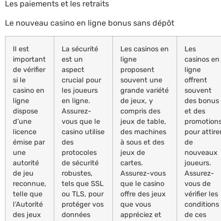
Les paiements et les retraits
Le nouveau casino en ligne bonus sans dépôt
Il est
La sécurité
Les casinos en
Les
important
est un
ligne
casinos en
de vérifier
aspect
proposent
ligne
si le
crucial pour
souvent une
offrent
casino en
les joueurs
grande variété
souvent
ligne
en ligne.
de jeux, y
des bonus
dispose
Assurez-
compris des
et des
d’une
vous que le
jeux de table,
promotion
licence
casino utilise
des machines
pour attire
émise par
des
à sous et des
de
une
protocoles
jeux de
nouveaux
autorité
de sécurité
cartes.
joueurs.
de jeu
robustes,
Assurez-vous
Assurez-
reconnue,
tels que SSL
que le casino
vous de
telle que
ou TLS, pour
offre des jeux
vérifier les
l’Autorité
protéger vos
que vous
conditions
des jeux
données
appréciez et
de ces