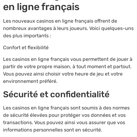
en ligne français
Les nouveaux casinos en ligne français offrent de
nombreux avantages à leurs joueurs. Voici quelques-uns
des plus importants :
Confort et flexibilité
Les casinos en ligne français vous permettent de jouer à
partir de votre propre maison, à tout moment et partout.
Vous pouvez ainsi choisir votre heure de jeu et votre
environnement préféré.
Sécurité et confidentialité
Les casinos en ligne français sont soumis à des normes
de sécurité élevées pour protéger vos données et vos
transactions. Vous pouvez ainsi vous assurer que vos
informations personnelles sont en sécurité.