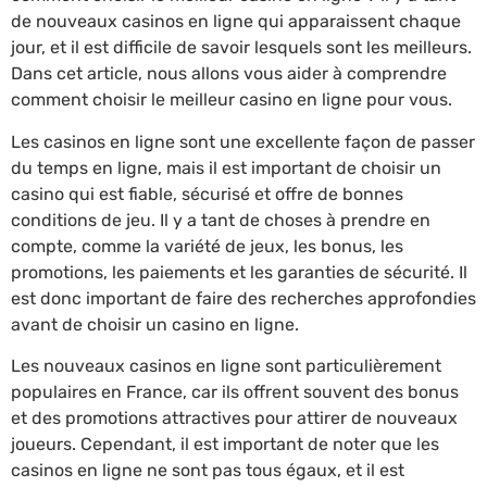
de nouveaux casinos en ligne qui apparaissent chaque
jour, et il est difficile de savoir lesquels sont les meilleurs.
Dans cet article, nous allons vous aider à comprendre
comment choisir le meilleur casino en ligne pour vous.
Les casinos en ligne sont une excellente façon de passer
du temps en ligne, mais il est important de choisir un
casino qui est fiable, sécurisé et offre de bonnes
conditions de jeu. Il y a tant de choses à prendre en
compte, comme la variété de jeux, les bonus, les
promotions, les paiements et les garanties de sécurité. Il
est donc important de faire des recherches approfondies
avant de choisir un casino en ligne.
Les nouveaux casinos en ligne sont particulièrement
populaires en France, car ils offrent souvent des bonus
et des promotions attractives pour attirer de nouveaux
joueurs. Cependant, il est important de noter que les
casinos en ligne ne sont pas tous égaux, et il est