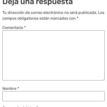
Deja una respuesta
Tu dirección de correo electrónico no será publicada.
Los
campos obligatorios están marcados con
*
Comentario
*
Nombre
*