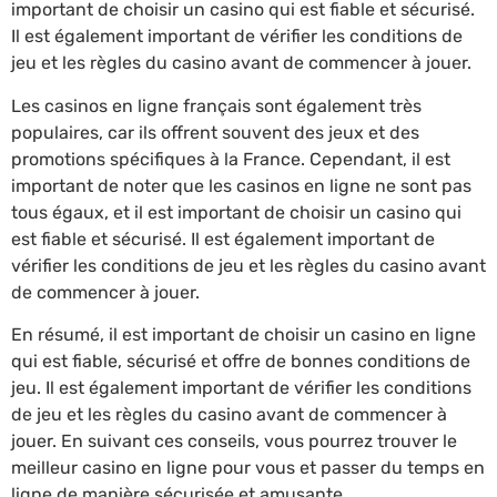
important de choisir un casino qui est fiable et sécurisé.
Il est également important de vérifier les conditions de
jeu et les règles du casino avant de commencer à jouer.
Les casinos en ligne français sont également très
populaires, car ils offrent souvent des jeux et des
promotions spécifiques à la France. Cependant, il est
important de noter que les casinos en ligne ne sont pas
tous égaux, et il est important de choisir un casino qui
est fiable et sécurisé. Il est également important de
vérifier les conditions de jeu et les règles du casino avant
de commencer à jouer.
En résumé, il est important de choisir un casino en ligne
qui est fiable, sécurisé et offre de bonnes conditions de
jeu. Il est également important de vérifier les conditions
de jeu et les règles du casino avant de commencer à
jouer. En suivant ces conseils, vous pourrez trouver le
meilleur casino en ligne pour vous et passer du temps en
ligne de manière sécurisée et amusante.