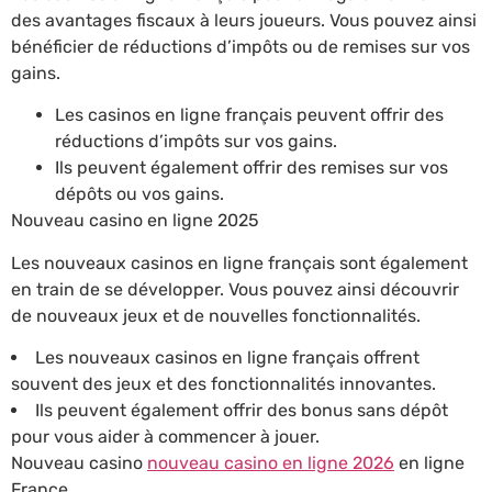
des avantages fiscaux à leurs joueurs. Vous pouvez ainsi
bénéficier de réductions d’impôts ou de remises sur vos
gains.
Les casinos en ligne français peuvent offrir des
réductions d’impôts sur vos gains.
Ils peuvent également offrir des remises sur vos
dépôts ou vos gains.
Nouveau casino en ligne 2025
Les nouveaux casinos en ligne français sont également
en train de se développer. Vous pouvez ainsi découvrir
de nouveaux jeux et de nouvelles fonctionnalités.
Les nouveaux casinos en ligne français offrent
souvent des jeux et des fonctionnalités innovantes.
Ils peuvent également offrir des bonus sans dépôt
pour vous aider à commencer à jouer.
Nouveau casino
nouveau casino en ligne 2026
en ligne
France