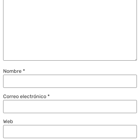
Nombre
*
Correo electrónico
*
Web