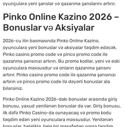
oyunçulara yeni şanslar və qazanma şanslarını artırır.
Pinko Online Kazino 2026 –
Bonuslar və Aksiyalar
2026-cu ilin basmasında Pinko Online Kazino,
oyunculara yeni bonuslar və aksiyalar təqdim edəcək.
Pinko casino promo code və pinco promo code ilə
qazanma şansınızı artırın. Bu promo kodlar, yeni və eski
oyunculara məxsusdur və onların qazanma şansını
artırır. Pinko casino promo code ilə qazanma şansınızı
artırın və pinco promo code ilə dəyərli bonuslar ala
bilərsiniz.
Pinko Online Kazino 2026-dakı bonuslar arasında giriş
bonusu, yaxud yenilənən bonuslar da var. Giriş bonusu,
ilk dəfə Pinko Casino-da oynayacaq və promo kodu
təqdim edən yeni oyunculara məxsusdur. Yenilənən
bonuslar, beləliklə, belə bir məsafədən sonra təqdim