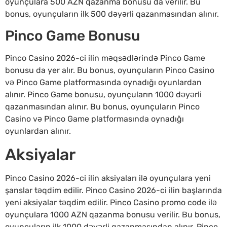
oyunçulara 500 AZN qazanma bonusu da verilir. Bu
bonus, oyunçuların ilk 500 dəyərli qazanmasından alınır.
Pinco Game Bonusu
Pinco Casino 2026-ci ilin məqsədlərində Pinco Game
bonusu da yer alır. Bu bonus, oyunçuların Pinco Casino
və Pinco Game platformasında oynadığı oyunlardan
alınır. Pinco Game bonusu, oyunçuların 1000 dəyərli
qazanmasından alınır. Bu bonus, oyunçuların Pinco
Casino və Pinco Game platformasında oynadığı
oyunlardan alınır.
Aksiyalar
Pinco Casino 2026-ci ilin aksiyaları ilə oyunçulara yeni
şanslar təqdim edilir. Pinco Casino 2026-ci ilin başlarında
yeni aksiyalar təqdim edilir. Pinco Casino promo code ilə
oyunçulara 1000 AZN qazanma bonusu verilir. Bu bonus,
oyunçuların ilk 1000 dəyərli qazanmasından alınır. Pinco