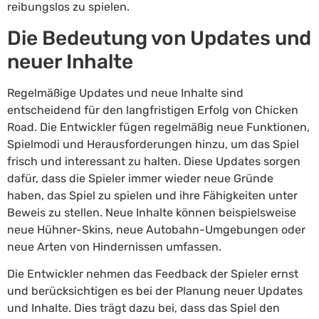
reibungslos zu spielen.
Die Bedeutung von Updates und
neuer Inhalte
Regelmäßige Updates und neue Inhalte sind
entscheidend für den langfristigen Erfolg von Chicken
Road. Die Entwickler fügen regelmäßig neue Funktionen,
Spielmodi und Herausforderungen hinzu, um das Spiel
frisch und interessant zu halten. Diese Updates sorgen
dafür, dass die Spieler immer wieder neue Gründe
haben, das Spiel zu spielen und ihre Fähigkeiten unter
Beweis zu stellen. Neue Inhalte können beispielsweise
neue Hühner-Skins, neue Autobahn-Umgebungen oder
neue Arten von Hindernissen umfassen.
Die Entwickler nehmen das Feedback der Spieler ernst
und berücksichtigen es bei der Planung neuer Updates
und Inhalte. Dies trägt dazu bei, dass das Spiel den