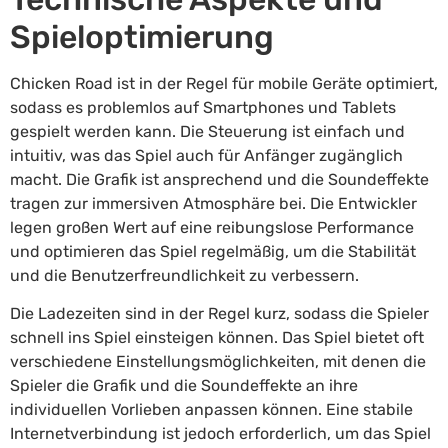
Spieloptimierung
Chicken Road ist in der Regel für mobile Geräte optimiert,
sodass es problemlos auf Smartphones und Tablets
gespielt werden kann. Die Steuerung ist einfach und
intuitiv, was das Spiel auch für Anfänger zugänglich
macht. Die Grafik ist ansprechend und die Soundeffekte
tragen zur immersiven Atmosphäre bei. Die Entwickler
legen großen Wert auf eine reibungslose Performance
und optimieren das Spiel regelmäßig, um die Stabilität
und die Benutzerfreundlichkeit zu verbessern.
Die Ladezeiten sind in der Regel kurz, sodass die Spieler
schnell ins Spiel einsteigen können. Das Spiel bietet oft
verschiedene Einstellungsmöglichkeiten, mit denen die
Spieler die Grafik und die Soundeffekte an ihre
individuellen Vorlieben anpassen können. Eine stabile
Internetverbindung ist jedoch erforderlich, um das Spiel