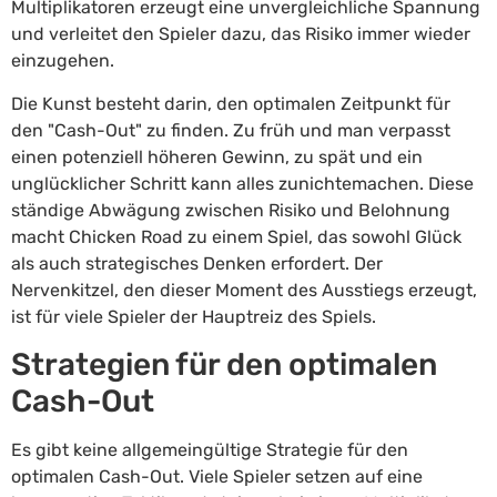
Multiplikatoren erzeugt eine unvergleichliche Spannung
und verleitet den Spieler dazu, das Risiko immer wieder
einzugehen.
Die Kunst besteht darin, den optimalen Zeitpunkt für
den "Cash-Out" zu finden. Zu früh und man verpasst
einen potenziell höheren Gewinn, zu spät und ein
unglücklicher Schritt kann alles zunichtemachen. Diese
ständige Abwägung zwischen Risiko und Belohnung
macht Chicken Road zu einem Spiel, das sowohl Glück
als auch strategisches Denken erfordert. Der
Nervenkitzel, den dieser Moment des Ausstiegs erzeugt,
ist für viele Spieler der Hauptreiz des Spiels.
Strategien für den optimalen
Cash-Out
Es gibt keine allgemeingültige Strategie für den
optimalen Cash-Out. Viele Spieler setzen auf eine