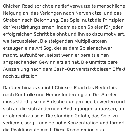
Chicken Road spricht eine tief verwurzelte menschliche
Neigung an: das Verlangen nach Nervenkitzel und das
Streben nach Belohnung. Das Spiel nutzt die Prinzipien
der Verstärkungslernen, indem es den Spieler für jeden
erfolgreichen Schritt belohnt und ihn so dazu motiviert,
weiterzuspielen. Die steigenden Multiplikatoren
erzeugen eine Art Sog, der es dem Spieler schwer
macht, aufzuhören, selbst wenn er bereits einen
ansprechenden Gewinn erzielt hat. Die unmittelbare
Auszahlung nach dem Cash-Out verstärkt diesen Effekt
noch zusätzlich.
Darüber hinaus spricht Chicken Road das Bedürfnis
nach Kontrolle und Herausforderung an. Der Spieler
muss ständig seine Entscheidungen neu bewerten und
sich an die sich ändernden Bedingungen anpassen, um
erfolgreich zu sein. Die ständige Gefahr, das Spiel zu
verlieren, sorgt für eine hohe Konzentration und fördert
die Reaktionsfähigkeit. Diese Kombination aus