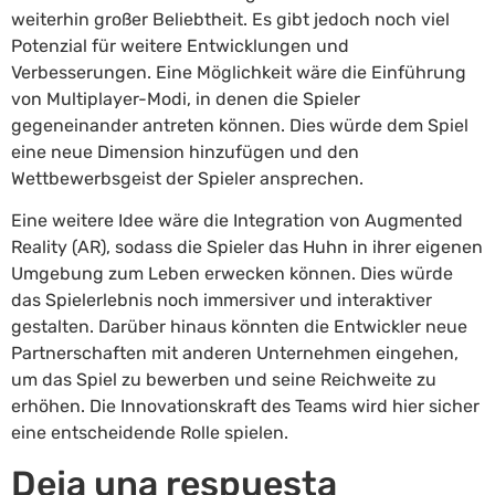
weiterhin großer Beliebtheit. Es gibt jedoch noch viel
Potenzial für weitere Entwicklungen und
Verbesserungen. Eine Möglichkeit wäre die Einführung
von Multiplayer-Modi, in denen die Spieler
gegeneinander antreten können. Dies würde dem Spiel
eine neue Dimension hinzufügen und den
Wettbewerbsgeist der Spieler ansprechen.
Eine weitere Idee wäre die Integration von Augmented
Reality (AR), sodass die Spieler das Huhn in ihrer eigenen
Umgebung zum Leben erwecken können. Dies würde
das Spielerlebnis noch immersiver und interaktiver
gestalten. Darüber hinaus könnten die Entwickler neue
Partnerschaften mit anderen Unternehmen eingehen,
um das Spiel zu bewerben und seine Reichweite zu
erhöhen. Die Innovationskraft des Teams wird hier sicher
eine entscheidende Rolle spielen.
Deja una respuesta