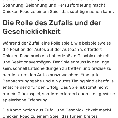
Spannung, Belohnung und Herausforderung macht
Chicken Road zu einem Spiel, das süchtig machen kann.
Die Rolle des Zufalls und der
Geschicklichkeit
Während der Zufall eine Rolle spielt, wie beispielsweise
die Position der Autos auf der Autobahn, erfordert
Chicken Road auch ein hohes Maß an Geschicklichkeit
und Reaktionsvermögen. Der Spieler muss in der Lage
sein, schnell Entscheidungen zu treffen und präzise zu
handeln, um den Autos auszuweichen. Eine gute
Beobachtungsgabe und ein gutes Timing sind ebenfalls
entscheidend für den Erfolg. Das Spiel ist somit nicht
nur ein Glücksspiel, sondern erfordert auch eine gewisse
spielerische Erfahrung.
Die Kombination aus Zufall und Geschicklichkeit macht
Chicken Road zu einem Spiel, das für ein breites