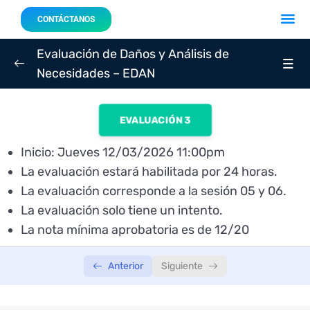
Acerca 
Nuestro
CONTÁCTANOS
Evaluación de Daños y Análisis de
Necesidades – EDAN
SEMANA 01
0/3
EVALUACIÓN 3
SEMANA 02
0/3
Inicio: Jueves 12/03/2026 11:00pm
SEMANA 03
0/3
La evaluación estará habilitada por 24 horas.
La evaluación corresponde a la sesión 05 y 06.
Sesión 05: Martes 10/03/2026 – 4:00 p.m.
02:04:14
La evaluación solo tiene un intento.
Sesión 06: Jueves 12/03/2026 – 4:00 p.m.
02:09:30
La nota mínima aprobatoria es de 12/20
Evaluación 03: Jueves 12/03/2026 – INICIA: 11:00
Anterior
Siguiente
p.m.