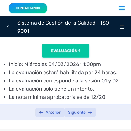
Acerca 
Nuestro
CONTÁCTANOS
Sistema de Gestión de la Calidad – ISO
9001
SEMANA 01
0/3
EVALUACIÓN 1
Sesión 01: Lunes 02/03/2026 – 7:30 p.m.
01:56:26
Inicio: Miércoles 04/03/2026 11:00pm
Sesión 02: Miércoles 04/03/2026 – 7:30
01:50:23
La evaluación estará habilitada por 24 horas.
p.m.
La evaluación corresponde a la sesión 01 y 02.
Evaluación 01: Miércoles 04/03/2026 – INICIA: 11:00
La evaluación solo tiene un intento.
p.m.
La nota mínima aprobatoria es de 12/20
SEMANA 02
0/3
Anterior
Siguiente
SEMANA 03
0/3